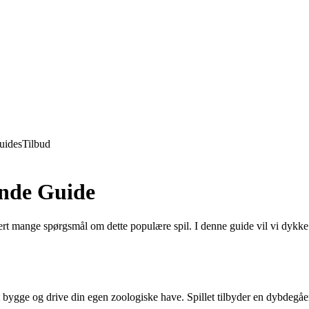
uides
Tilbud
nde Guide
ert mange spørgsmål om dette populære spil. I denne guide vil vi dykke 
at bygge og drive din egen zoologiske have. Spillet tilbyder en dybdeg