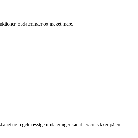
nktioner, opdateringer og meget mere.
sskabet og regelmæssige opdateringer kan du være sikker på en