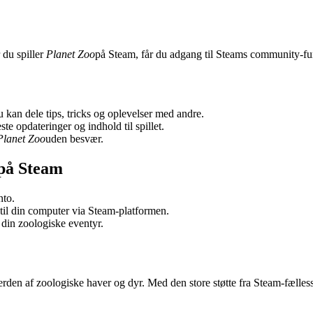
 du spiller
Planet Zoo
på Steam, får du adgang til Steams community-fu
du kan dele tips, tricks og oplevelser med andre.
ste opdateringer og indhold til spillet.
Planet Zoo
uden besvær.
på Steam
nto.
til din computer via Steam-platformen.
 din zoologiske eventyr.
erden af zoologiske haver og dyr. Med den store støtte fra Steam-fælle