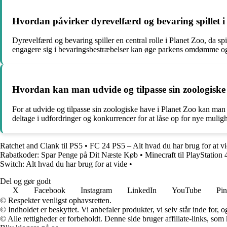
Hvordan påvirker dyrevelfærd og bevaring spillet i
Dyrevelfærd og bevaring spiller en central rolle i Planet Zoo, da spi
engagere sig i bevaringsbestræbelser kan øge parkens omdømme og 
Hvordan kan man udvide og tilpasse sin zoologiske
For at udvide og tilpasse sin zoologiske have i Planet Zoo kan man 
deltage i udfordringer og konkurrencer for at låse op for nye mulig
Ratchet and Clank til PS5
•
FC 24 PS5 – Alt hvad du har brug for at v
Rabatkoder: Spar Penge på Dit Næste Køb
•
Minecraft til PlayStation 
Switch: Alt hvad du har brug for at vide
•
Del og gør godt
X
Facebook
Instagram
LinkedIn
YouTube
Pin
© Respekter venligst ophavsretten.
© Indholdet er beskyttet. Vi anbefaler produkter, vi selv står inde for
© Alle rettigheder er forbeholdt. Denne side bruger affiliate-links, som