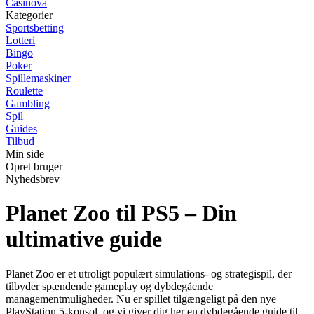
Casinova
Kategorier
Sportsbetting
Lotteri
Bingo
Poker
Spillemaskiner
Roulette
Gambling
Spil
Guides
Tilbud
Min side
Opret bruger
Nyhedsbrev
Planet Zoo til PS5 – Din
ultimative guide
Planet Zoo er et utroligt populært simulations- og strategispil, der
tilbyder spændende gameplay og dybdegående
managementmuligheder. Nu er spillet tilgængeligt på den nye
PlayStation 5-konsol, og vi giver dig her en dybdegående guide til