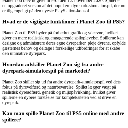
Planet Zoo blev udgivet til PS5 den 12. november 2020. Spillet er
en opgraderet version af det populære dyrepark-simulatorspil, der nu
er tilgængeligt på den nyeste PlayStation-konsol.
Hvad er de vigtigste funktioner i Planet Zoo til PS5?
Planet Zoo til PS5 byder på forbedret grafik og ydeevne, hvilket
giver en mere realistisk og engagerende spiloplevelse. Spillerne kan
designe og administrere deres egne dyreparker, pleje dyrene, opfylde
gæsternes behov og deltage i forskellige udfordringer for at skabe
den ultimative dyrepark.
Hvordan adskiller Planet Zoo sig fra andre
dyrepark-simulatorspil på markedet?
Planet Zoo skiller sig ud fra andre dyrepark-simulatorspil ved dets
fokus på dyrevelfærd og naturbevarelse. Spillet lægger vægt på
realistisk dyreadfærd, genetik og miljøpåvirkning, hvilket giver
spillerne en dybere forståelse for kompleksiteten ved at drive en
dyrepark.
Kan man spille Planet Zoo til PS5 online med andre
spillere?