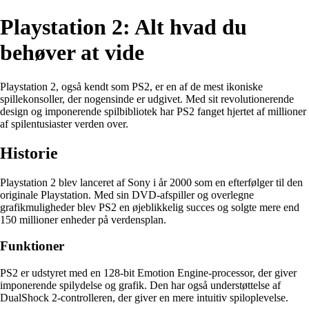
Playstation 2: Alt hvad du
behøver at vide
Playstation 2, også kendt som PS2, er en af de mest ikoniske
spillekonsoller, der nogensinde er udgivet. Med sit revolutionerende
design og imponerende spilbibliotek har PS2 fanget hjertet af millioner
af spilentusiaster verden over.
Historie
Playstation 2 blev lanceret af Sony i år 2000 som en efterfølger til den
originale Playstation. Med sin DVD-afspiller og overlegne
grafikmuligheder blev PS2 en øjeblikkelig succes og solgte mere end
150 millioner enheder på verdensplan.
Funktioner
PS2 er udstyret med en 128-bit Emotion Engine-processor, der giver
imponerende spilydelse og grafik. Den har også understøttelse af
DualShock 2-controlleren, der giver en mere intuitiv spiloplevelse.