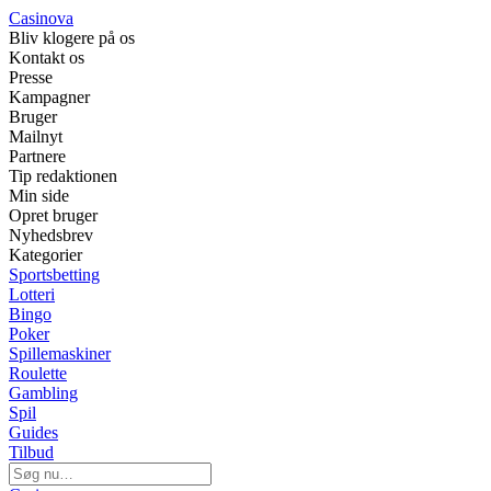
Casinova
Bliv klogere på os
Kontakt os
Presse
Kampagner
Bruger
Mailnyt
Partnere
Tip redaktionen
Min side
Opret bruger
Nyhedsbrev
Kategorier
Sportsbetting
Lotteri
Bingo
Poker
Spillemaskiner
Roulette
Gambling
Spil
Guides
Tilbud