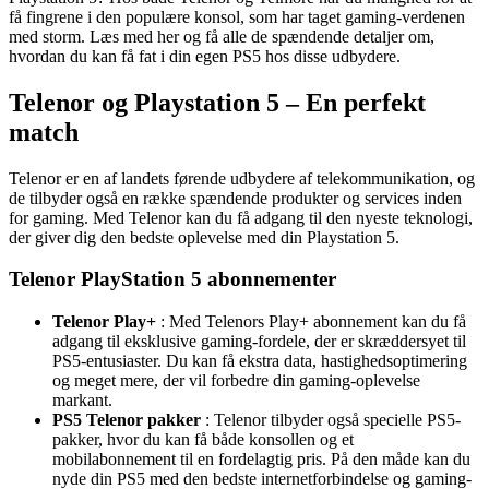
få fingrene i den populære konsol, som har taget gaming-verdenen
med storm. Læs med her og få alle de spændende detaljer om,
hvordan du kan få fat i din egen PS5 hos disse udbydere.
Telenor og Playstation 5 – En perfekt
match
Telenor er en af landets førende udbydere af telekommunikation, og
de tilbyder også en række spændende produkter og services inden
for gaming. Med Telenor kan du få adgang til den nyeste teknologi,
der giver dig den bedste oplevelse med din Playstation 5.
Telenor PlayStation 5 abonnementer
Telenor Play+
: Med Telenors Play+ abonnement kan du få
adgang til eksklusive gaming-fordele, der er skræddersyet til
PS5-entusiaster. Du kan få ekstra data, hastighedsoptimering
og meget mere, der vil forbedre din gaming-oplevelse
markant.
PS5 Telenor pakker
: Telenor tilbyder også specielle PS5-
pakker, hvor du kan få både konsollen og et
mobilabonnement til en fordelagtig pris. På den måde kan du
nyde din PS5 med den bedste internetforbindelse og gaming-