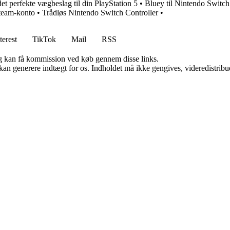
 perfekte vægbeslag til din PlayStation 5
•
Bluey til Nintendo Switch 
Steam-konto
•
Trådløs Nintendo Switch Controller
•
terest
TikTok
Mail
RSS
, og kan få kommission ved køb gennem disse links.
 kan generere indtægt for os. Indholdet må ikke gengives, videredistribue