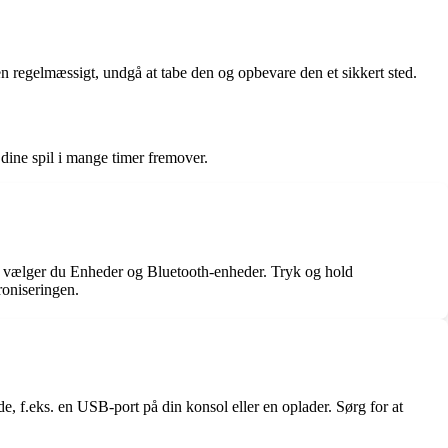
eren regelmæssigt, undgå at tabe den og opbevare den et sikkert sted.
 dine spil i mange timer fremover.
ter vælger du Enheder og Bluetooth-enheder. Tryk og hold
roniseringen.
e, f.eks. en USB-port på din konsol eller en oplader. Sørg for at