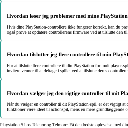
Hvordan løser jeg problemer med mine PlayStation-c
Hvis dine PlayStation-controllere ikke fungerer korrekt, kan du prøve
også prøve at opdatere controllerens firmware ved at tilslutte den 
Hvordan tilslutter jeg flere controllere til min PlayS
For at tilslutte flere controllere til din PlayStation for multiplayer
invitere venner til at deltage i spillet ved at tilslutte deres controller
Hvordan vælger jeg den rigtige controller til mit Pl
Når du vælger en controller til dit PlayStation-spil, er det vigtigt
funktioner være ideel til actionspil, mens en mere grundlæggende contr
Playstation 5 hos Telenor og Telmore: Få den bedste oplevelse med di