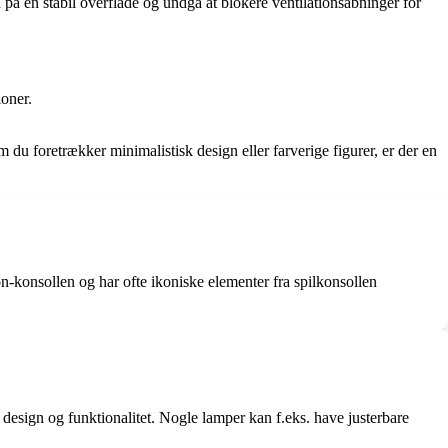
n på en stabil overflade og undgå at blokere ventilationsåbninger for
ioner.
 du foretrækker minimalistisk design eller farverige figurer, er der en
on-konsollen og har ofte ikoniske elementer fra spilkonsollen
 design og funktionalitet. Nogle lamper kan f.eks. have justerbare