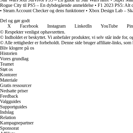
Rogue City til PS5 – En dybdegående anmeldelse
•
F1 2023 PS5: Alt 
•
Steam Account Checker og dens funktioner
•
Xbox Design Lab – Skab
Del og gør godt
X
Facebook
Instagram
LinkedIn
YouTube
Pin
© Respekter venligst ophavsretten.
© Indholdet er beskyttet. Vi anbefaler produkter, vi selv står inde for
© Alle rettigheder er forbeholdt. Denne side bruger affiliate-links, som
Bliv klogere på os
Historien
Vores grundlag
Teamet
Støt os
Kontorer
Materiale
Gratis ressourcer
Nedsatte priser
Feedback
Valgguides
Supportguides
Indslag
Relation
Kampagnepartner
Sponsorat