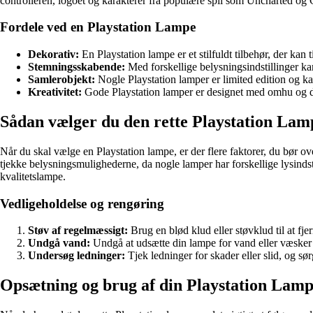
controlleren, logoet og karakterer fra populære spil som Uncharted og 
Fordele ved en Playstation Lampe
Dekorativ:
En Playstation lampe er et stilfuldt tilbehør, der kan 
Stemningsskabende:
Med forskellige belysningsindstillinger ka
Samlerobjekt:
Nogle Playstation lamper er limited edition og kan
Kreativitet:
Gode Playstation lamper er designet med omhu og deta
Sådan vælger du den rette Playstation Lam
Når du skal vælge en Playstation lampe, er der flere faktorer, du bør ov
tjekke belysningsmulighederne, da nogle lamper har forskellige lysindsti
kvalitetslampe.
Vedligeholdelse og rengøring
Støv af regelmæssigt:
Brug en blød klud eller støvklud til at fje
Undgå vand:
Undgå at udsætte din lampe for vand eller væsker f
Undersøg ledninger:
Tjek ledninger for skader eller slid, og sørg
Opsætning og brug af din Playstation Lam