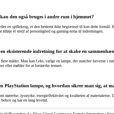
er kan den også bruges i andre rum i hjemmet?
 eller en spillekrog, er den bestemt ikke begrænset til kun dette formå
 tilføje et strejf af personlighed og gaming-tema til indretningen.
en eksisterende indretning for at skabe en sammenhæn
 flere måder. Man kan f.eks. vælge en lampe, der matcher farverne i rumm
 eller møbler for at forstærke temaet.
n PlayStation lampe, og hvordan sikrer man sig, at ma
tørrelse, lysstyrke, energieffektivitet og kvaliteten af materialerne. De
s behov og har en lang levetid.
o til Playstation 4
•
Xbox Cloud Gaming og Fortnite Integration
•
Ste