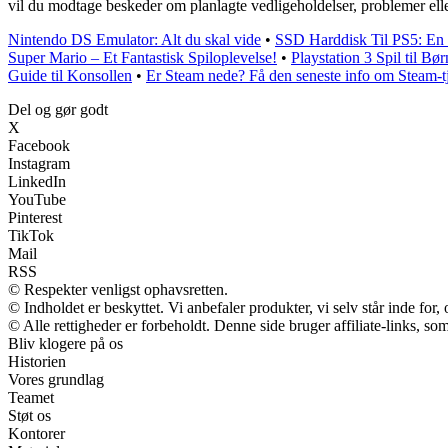
vil du modtage beskeder om planlagte vedligeholdelser, problemer elle
Nintendo DS Emulator: Alt du skal vide
•
SSD Harddisk Til PS5: En 
Super Mario – Et Fantastisk Spiloplevelse!
•
Playstation 3 Spil til Bø
Guide til Konsollen
•
Er Steam nede? Få den seneste info om Steam-t
Del og gør godt
X
Facebook
Instagram
LinkedIn
YouTube
Pinterest
TikTok
Mail
RSS
© Respekter venligst ophavsretten.
© Indholdet er beskyttet. Vi anbefaler produkter, vi selv står inde fo
© Alle rettigheder er forbeholdt. Denne side bruger affiliate-links, so
Bliv klogere på os
Historien
Vores grundlag
Teamet
Støt os
Kontorer