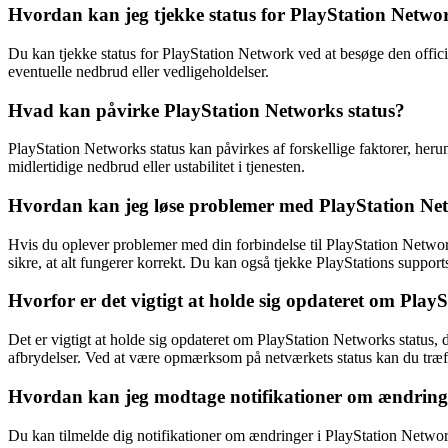
Hvordan kan jeg tjekke status for PlayStation Netwo
Du kan tjekke status for PlayStation Network ved at besøge den offic
eventuelle nedbrud eller vedligeholdelser.
Hvad kan påvirke PlayStation Networks status?
PlayStation Networks status kan påvirkes af forskellige faktorer, heru
midlertidige nedbrud eller ustabilitet i tjenesten.
Hvordan kan jeg løse problemer med PlayStation Ne
Hvis du oplever problemer med din forbindelse til PlayStation Network,
sikre, at alt fungerer korrekt. Du kan også tjekke PlayStations supports
Hvorfor er det vigtigt at holde sig opdateret om Play
Det er vigtigt at holde sig opdateret om PlayStation Networks status, 
afbrydelser. Ved at være opmærksom på netværkets status kan du træf
Hvordan kan jeg modtage notifikationer om ændringe
Du kan tilmelde dig notifikationer om ændringer i PlayStation Networ