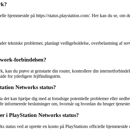
rk?
ielle hjemmeside på https://status.playstation.com/. Her kan du se, om
nder tekniske problemer, planlagt vedligeholdelse, overbelastning af se
twork-forbindelsen?
 kan du prøve at genstarte din router, kontrollere din internetforbindel
ide for yderligere fejlfindingstrin.
Station Networks status?
da det kan hjælpe dig med at forudsige potentielle problemer eller nedb
fe informerede beslutninger om, hvornår og hvordan du bruger tjeneste
r i PlayStation Networks status?
ks status ved at oprette en konto på PlayStations officielle hjemmeside