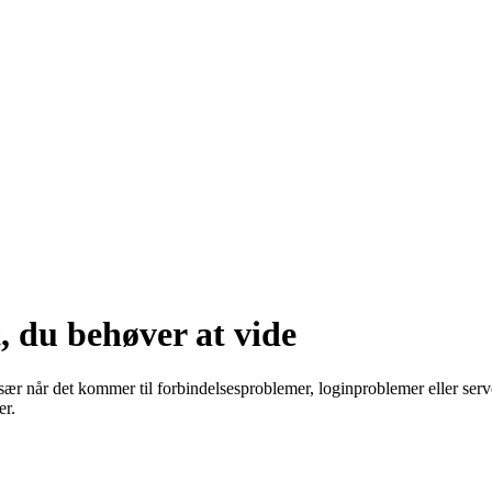
, du behøver at vide
ær når det kommer til forbindelsesproblemer, loginproblemer eller ser
er.