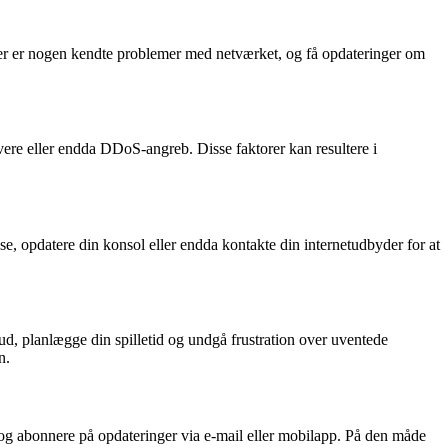
 der er nogen kendte problemer med netværket, og få opdateringer om
rvere eller endda DDoS-angreb. Disse faktorer kan resultere i
se, opdatere din konsol eller endda kontakte din internetudbyder for at
rud, planlægge din spilletid og undgå frustration over uventede
n.
 og abonnere på opdateringer via e-mail eller mobilapp. På den måde