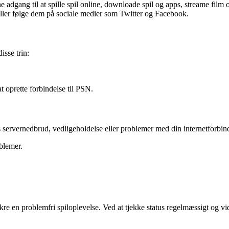
 adgang til at spille spil online, downloade spil og apps, streame film
eller følge dem på sociale medier som Twitter og Facebook.
isse trin:
t oprette forbindelse til PSN.
rvernedbrud, vedligeholdelse eller problemer med din internetforbindel
blemer.
re en problemfri spiloplevelse. Ved at tjekke status regelmæssigt og vid