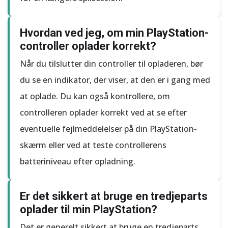
Hvordan ved jeg, om min PlayStation-
controller oplader korrekt?
Når du tilslutter din controller til opladeren, bør
du se en indikator, der viser, at den er i gang med
at oplade. Du kan også kontrollere, om
controlleren oplader korrekt ved at se efter
eventuelle fejlmeddelelser på din PlayStation-
skærm eller ved at teste controllerens
batteriniveau efter opladning.
Er det sikkert at bruge en tredjeparts
oplader til min PlayStation?
Det er generelt sikkert at bruge en tredjeparts