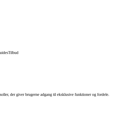
uides
Tilbud
oller, der giver brugerne adgang til eksklusive funktioner og fordele.