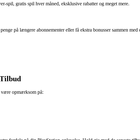
yer-spil, gratis spil hver måned, eksklusive rabatter og meget mere.
are penge på længere abonnementer eller få ekstra bonusser sammen med
 Tilbud
t at være opmærksom på: