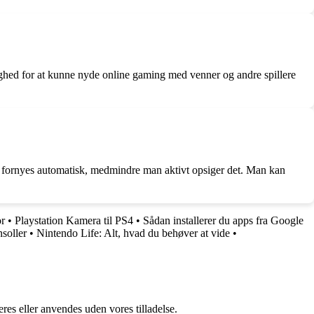
dighed for at kunne nyde online gaming med venner og andre spillere
et fornyes automatisk, medmindre man aktivt opsiger det. Man kan
r
•
Playstation Kamera til PS4
•
Sådan installerer du apps fra Google
soller
•
Nintendo Life: Alt, hvad du behøver at vide
•
res eller anvendes uden vores tilladelse.