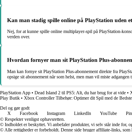
Kan man stadig spille online på PlayStation uden 
Nej, for at kunne spille online multiplayer-spil på PlayStation-ko
verden over.
Hvordan fornyer man sit PlayStation Plus-abonneme
Man kan fornye sit PlayStation Plus-abonnement direkte fra PlaySt
opsige sit abonnement når som helst, men man vil miste adgangen ti
PlayStation App
•
Dead Island 2 til PS5: Alt, du har brug for at vide
•
Play Butik
•
Xbox Controller Tilbehør: Optimer dit Spil med de Bedste
Del og gør godt
X
Facebook
Instagram
LinkedIn
YouTube
Pin
© Respekter venligst ophavsretten.
© Indholdet er beskyttet. Vi anbefaler produkter, vi selv står inde for
© Alle rettigheder er forbeholdt. Denne side bruger affiliate-links, som