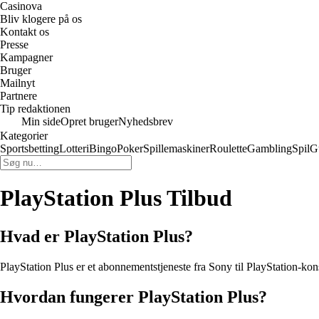
Casinova
Bliv klogere på os
Kontakt os
Presse
Kampagner
Bruger
Mailnyt
Partnere
Tip redaktionen
Min side
Opret bruger
Nyhedsbrev
Kategorier
Sportsbetting
Lotteri
Bingo
Poker
Spillemaskiner
Roulette
Gambling
Spil
G
PlayStation Plus Tilbud
Hvad er PlayStation Plus?
PlayStation Plus er et abonnementstjeneste fra Sony til PlayStation-kons
Hvordan fungerer PlayStation Plus?