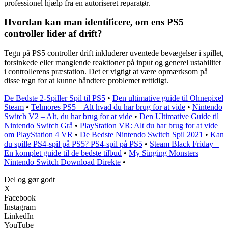
professionel hjælp fra en autoriseret reparatør.
Hvordan kan man identificere, om ens PS5
controller lider af drift?
Tegn på PS5 controller drift inkluderer uventede bevægelser i spillet,
forsinkede eller manglende reaktioner på input og generel ustabilitet
i controllerens præstation. Det er vigtigt at være opmærksom på
disse tegn for at kunne håndtere problemet rettidigt.
De Bedste 2-Spiller Spil til PS5
•
Den ultimative guide til Ohnepixel
Steam
•
Telmores PS5 – Alt hvad du har brug for at vide
•
Nintendo
Switch V2 – Alt, du har brug for at vide
•
Den Ultimative Guide til
Nintendo Switch Grå
•
PlayStation VR: Alt du har brug for at vide
om PlayStation 4 VR
•
De Bedste Nintendo Switch Spil 2021
•
Kan
du spille PS4-spil på PS5? PS4-spil på PS5
•
Steam Black Friday –
En komplet guide til de bedste tilbud
•
My Singing Monsters
Nintendo Switch Download Direkte
•
Del og gør godt
X
Facebook
Instagram
LinkedIn
YouTube