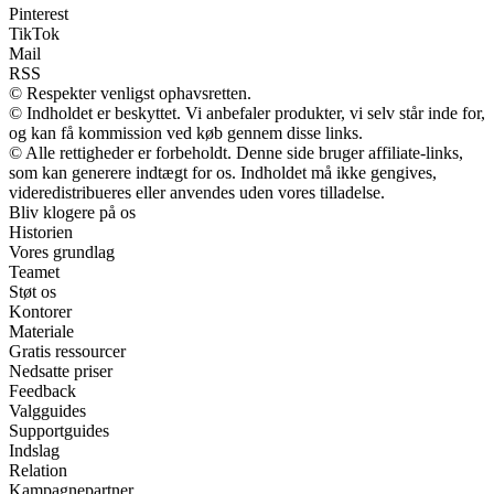
Pinterest
TikTok
Mail
RSS
© Respekter venligst ophavsretten.
© Indholdet er beskyttet. Vi anbefaler produkter, vi selv står inde for,
og kan få kommission ved køb gennem disse links.
© Alle rettigheder er forbeholdt. Denne side bruger affiliate-links,
som kan generere indtægt for os. Indholdet må ikke gengives,
videredistribueres eller anvendes uden vores tilladelse.
Bliv klogere på os
Historien
Vores grundlag
Teamet
Støt os
Kontorer
Materiale
Gratis ressourcer
Nedsatte priser
Feedback
Valgguides
Supportguides
Indslag
Relation
Kampagnepartner