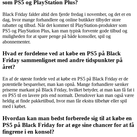
som PS5 og PlayStation Plus?
Black Friday falder altid den fjerde fredag i november, og det er en
dag, hvor mange forhandlere og online butikker tilbyder store
rabatter og tilbud. Når det kommer til PlayStation-produkter som
PS5 og PlayStation Plus, kan man typisk forvente gode tilbud og
muligheden for at spare penge på både konsoller, spil og
abonnementer.
Hvad er fordelene ved at købe en PS5 på Black
Friday sammenlignet med andre tidspunkter på
året?
En af de største fordele ved at købe en PS5 på Black Friday er de
potentielle besparelser, man kan opnå. Mange forhandlere sænker
priserne markant på Black Friday, hvilket betyder, at man kan få fat i
en PS5 til en lavere pris end normalt. Derudover kan man også være
heldig at finde pakketilbud, hvor man får ekstra tilbehør eller spil
med i købet.
Hvordan kan man bedst forberede sig til at købe en
PS5 på Black Friday for at øge sine chancer for at få
fingrene i en konsol?