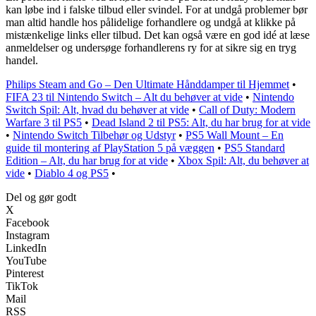
kan løbe ind i falske tilbud eller svindel. For at undgå problemer bør
man altid handle hos pålidelige forhandlere og undgå at klikke på
mistænkelige links eller tilbud. Det kan også være en god idé at læse
anmeldelser og undersøge forhandlerens ry for at sikre sig en tryg
handel.
Philips Steam and Go – Den Ultimate Hånddamper til Hjemmet
•
FIFA 23 til Nintendo Switch – Alt du behøver at vide
•
Nintendo
Switch Spil: Alt, hvad du behøver at vide
•
Call of Duty: Modern
Warfare 3 til PS5
•
Dead Island 2 til PS5: Alt, du har brug for at vide
•
Nintendo Switch Tilbehør og Udstyr
•
PS5 Wall Mount – En
guide til montering af PlayStation 5 på væggen
•
PS5 Standard
Edition – Alt, du har brug for at vide
•
Xbox Spil: Alt, du behøver at
vide
•
Diablo 4 og PS5
•
Del og gør godt
X
Facebook
Instagram
LinkedIn
YouTube
Pinterest
TikTok
Mail
RSS