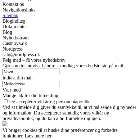
Kontakt os
Navigationslinks
Sitemap
Blogindlæg
Dokumenter
Blog
Nyhedsstrøm
Casinova.dk
Nordpress
salg@nordpress.dk
Følg med – få vores nyhedsbrev
Gør som tusindvis af andre – modtag vores bedste råd på mail.
Indtast din mail
Vær med
Mange tak for din tilmelding
Jeg accepterer vilkår og persondatapolitik.
Ved at tilmelde dig giver du samtykke til, at vi må sende dig nyheder
og information. Du accepterer samtidig vores vilkår og
privatlivspolitik, og du kan altid framelde dig igen.
Vi bruger cookies til at huske dine præferencer og forbedre
funktioner. Læs mere her.