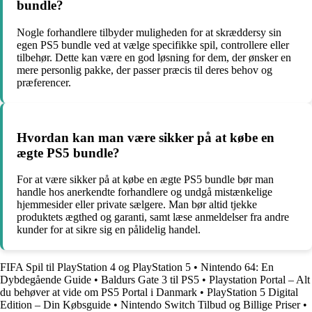
bundle?
Nogle forhandlere tilbyder muligheden for at skræddersy sin
egen PS5 bundle ved at vælge specifikke spil, controllere eller
tilbehør. Dette kan være en god løsning for dem, der ønsker en
mere personlig pakke, der passer præcis til deres behov og
præferencer.
Hvordan kan man være sikker på at købe en
ægte PS5 bundle?
For at være sikker på at købe en ægte PS5 bundle bør man
handle hos anerkendte forhandlere og undgå mistænkelige
hjemmesider eller private sælgere. Man bør altid tjekke
produktets ægthed og garanti, samt læse anmeldelser fra andre
kunder for at sikre sig en pålidelig handel.
FIFA Spil til PlayStation 4 og PlayStation 5
•
Nintendo 64: En
Dybdegående Guide
•
Baldurs Gate 3 til PS5
•
Playstation Portal – Alt
du behøver at vide om PS5 Portal i Danmark
•
PlayStation 5 Digital
Edition – Din Købsguide
•
Nintendo Switch Tilbud og Billige Priser
•