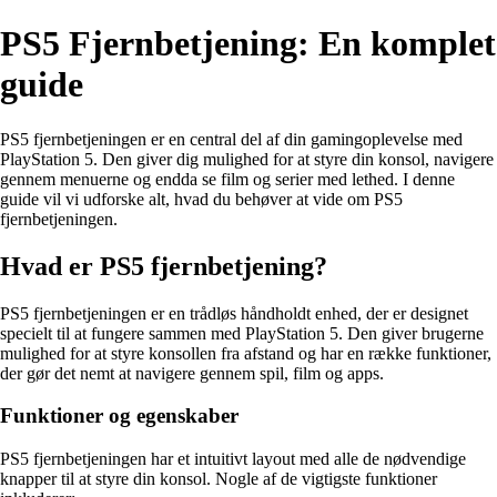
PS5 Fjernbetjening: En komplet
guide
PS5 fjernbetjeningen er en central del af din gamingoplevelse med
PlayStation 5. Den giver dig mulighed for at styre din konsol, navigere
gennem menuerne og endda se film og serier med lethed. I denne
guide vil vi udforske alt, hvad du behøver at vide om PS5
fjernbetjeningen.
Hvad er PS5 fjernbetjening?
PS5 fjernbetjeningen er en trådløs håndholdt enhed, der er designet
specielt til at fungere sammen med PlayStation 5. Den giver brugerne
mulighed for at styre konsollen fra afstand og har en række funktioner,
der gør det nemt at navigere gennem spil, film og apps.
Funktioner og egenskaber
PS5 fjernbetjeningen har et intuitivt layout med alle de nødvendige
knapper til at styre din konsol. Nogle af de vigtigste funktioner