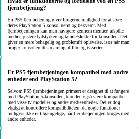
Hvad er funktionerne og fordelene ved en PS5
fjernbetjening?
En PS5 fjernbetjening giver brugerne mulighed for at styre
deres PlayStation 5-konsol nemt og bekvemt. Med
fjernbetjeningen kan man navigere gennem menuer, afspille
medier, justere lydstyrken og tænde/slukke for konsollen. Det
giver en mere behagelig og problemfri oplevelse, især når man
bruger konsollen til streaming af film og tv-serier.
Er PS5 fjernbetjeningen kompatibel med andre
enheder end PlayStation 5?
Selvom PS5 fjernbetjeningen primært er designet til at fungere
med PlayStation 5-konsollen, kan den også være kompatibel
med visse tv-modeller og andre medieenheder. Det er dog
vigtigt at kontrollere kompatibiliteten, da nogle funktioner
muligvis ikke er tilgængelige, når fjernbetjeningen bruges med
andre enheder.