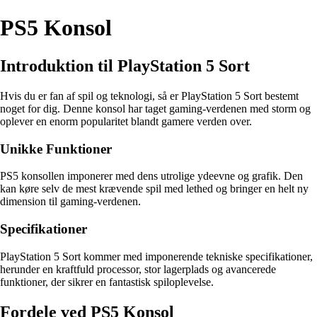
PS5 Konsol
Introduktion til PlayStation 5 Sort
Hvis du er fan af spil og teknologi, så er PlayStation 5 Sort bestemt
noget for dig. Denne konsol har taget gaming-verdenen med storm og
oplever en enorm popularitet blandt gamere verden over.
Unikke Funktioner
PS5 konsollen imponerer med dens utrolige ydeevne og grafik. Den
kan køre selv de mest krævende spil med lethed og bringer en helt ny
dimension til gaming-verdenen.
Specifikationer
PlayStation 5 Sort kommer med imponerende tekniske specifikationer,
herunder en kraftfuld processor, stor lagerplads og avancerede
funktioner, der sikrer en fantastisk spiloplevelse.
Fordele ved PS5 Konsol