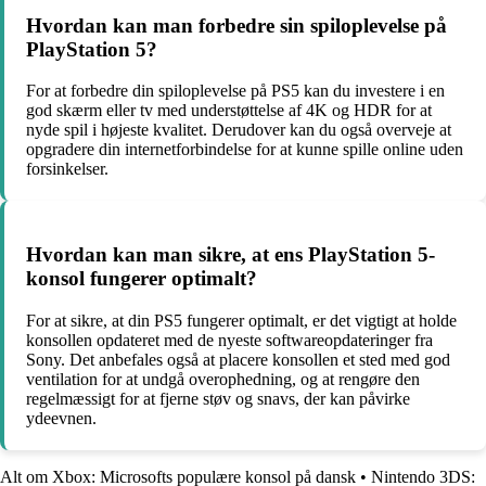
Hvordan kan man forbedre sin spiloplevelse på
PlayStation 5?
For at forbedre din spiloplevelse på PS5 kan du investere i en
god skærm eller tv med understøttelse af 4K og HDR for at
nyde spil i højeste kvalitet. Derudover kan du også overveje at
opgradere din internetforbindelse for at kunne spille online uden
forsinkelser.
Hvordan kan man sikre, at ens PlayStation 5-
konsol fungerer optimalt?
For at sikre, at din PS5 fungerer optimalt, er det vigtigt at holde
konsollen opdateret med de nyeste softwareopdateringer fra
Sony. Det anbefales også at placere konsollen et sted med god
ventilation for at undgå overophedning, og at rengøre den
regelmæssigt for at fjerne støv og snavs, der kan påvirke
ydeevnen.
Alt om Xbox: Microsofts populære konsol på dansk
•
Nintendo 3DS: