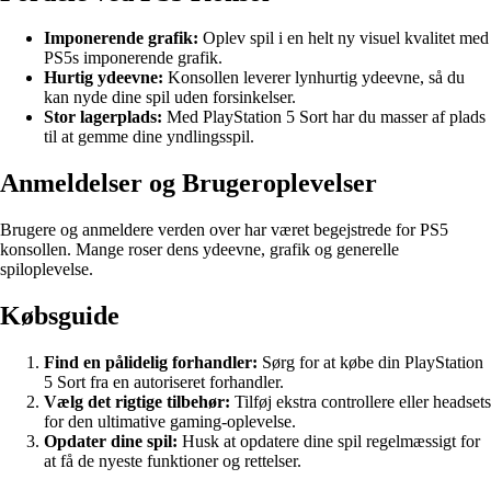
Imponerende grafik:
Oplev spil i en helt ny visuel kvalitet med
PS5s imponerende grafik.
Hurtig ydeevne:
Konsollen leverer lynhurtig ydeevne, så du
kan nyde dine spil uden forsinkelser.
Stor lagerplads:
Med PlayStation 5 Sort har du masser af plads
til at gemme dine yndlingsspil.
Anmeldelser og Brugeroplevelser
Brugere og anmeldere verden over har været begejstrede for PS5
konsollen. Mange roser dens ydeevne, grafik og generelle
spiloplevelse.
Købsguide
Find en pålidelig forhandler:
Sørg for at købe din PlayStation
5 Sort fra en autoriseret forhandler.
Vælg det rigtige tilbehør:
Tilføj ekstra controllere eller headsets
for den ultimative gaming-oplevelse.
Opdater dine spil:
Husk at opdatere dine spil regelmæssigt for
at få de nyeste funktioner og rettelser.