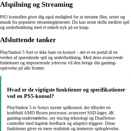
Afspilning og Streaming
PS5 konsollen giver dig også mulighed for at streame film, serier og
musik fra populære streamingtjenester. Du kan nemt skifte mellem spil
og underholdning med et enkelt tryk på en knap.
Afsluttende tanker
PlayStation 5 Sort er ikke bare en konsol – det er en portal til en
verden af spændende spil og underholdning. Med dens avancerede
funktioner og imponerende ydeevne vil den berige din gaming-
oplevelse på alle fronter.
Hvad er de vigtigste funktioner og specifikationer
ved en PS5-konsol?
PlayStation 5 er Sonys nyeste spilkonsol, der tilbyder en
kraftfuld AMD Ryzen processor, avanceret SSD-lager, 4K
gaming-understøttelse, ray tracing teknologi og DualSense-
controller med haptisk feedback og adaptivt triggere. Disse
funktioner giver en mere realistisk og immersiv spiloplevelse.