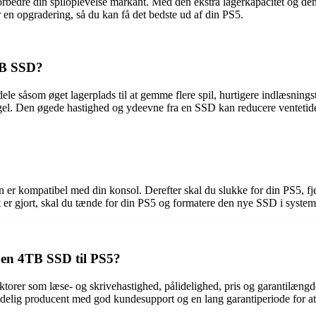
rbedre din spiloplevelse markant. Med den ekstra lagerkapacitet og de
r en opgradering, så du kan få det bedste ud af din PS5.
TB SSD?
 såsom øget lagerplads til at gemme flere spil, hurtigere indlæsnings
. Den øgede hastighed og ydeevne fra en SSD kan reducere ventetiden 
den er kompatibel med din konsol. Derefter skal du slukke for din PS5,
t er gjort, skal du tænde for din PS5 og formatere den nye SSD i systemi
 en 4TB SSD til PS5?
aktorer som læse- og skrivehastighed, pålidelighed, pris og garantilæng
idelig producent med god kundesupport og en lang garantiperiode for at s