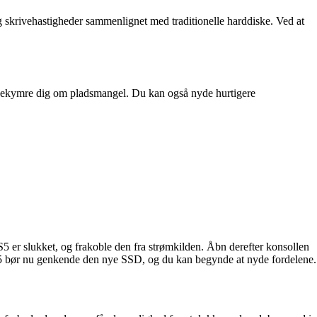
og skrivehastigheder sammenlignet med traditionelle harddiske. Ved at
 bekymre dig om pladsmangel. Du kan også nyde hurtigere
S5 er slukket, og frakoble den fra strømkilden. Åbn derefter konsollen
S5 bør nu genkende den nye SSD, og du kan begynde at nyde fordelene.