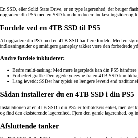
En SSD, eller Solid State Drive, er en type lagerenhed, der bruger flas
opgradere din PS5 med en SSD kan du reducere indlæsningstider og fo
Fordele ved en 4TB SSD til PS5
At opgradere din PS5 med en 4TB SSD har flere fordele. Med en størr
indlæsningstider og smidigere gameplay takket være den forbedrede y
Andre fordele inkluderer:
Bedre multi-tasking: Med mere lagerplads kan din PS5 håndtere f
Forbedret grafik: Den øgede ydeevne fra en 4TB SSD kan bidrage t
Lang levetid: SSDer har typisk en længere levetid end traditionelle
Sådan installerer du en 4TB SSD i din PS5
Installationen af en 4TB SSD i din PS5 er forholdsvis enkel, men det kr
og find den eksisterende lagerenhed. Fjern den gamle lagerenhed, og
Afsluttende tanker