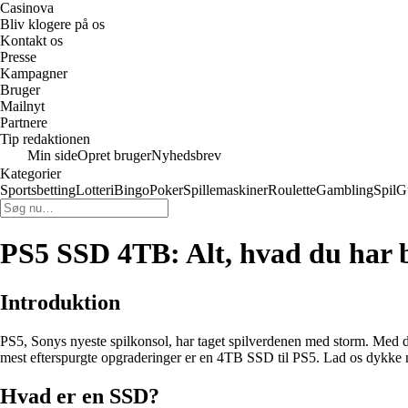
Casinova
Bliv klogere på os
Kontakt os
Presse
Kampagner
Bruger
Mailnyt
Partnere
Tip redaktionen
Min side
Opret bruger
Nyhedsbrev
Kategorier
Sportsbetting
Lotteri
Bingo
Poker
Spillemaskiner
Roulette
Gambling
Spil
G
PS5 SSD 4TB: Alt, hvad du har b
Introduktion
PS5, Sonys nyeste spilkonsol, har taget spilverdenen med storm. Med de
mest efterspurgte opgraderinger er en 4TB SSD til PS5. Lad os dykke ne
Hvad er en SSD?