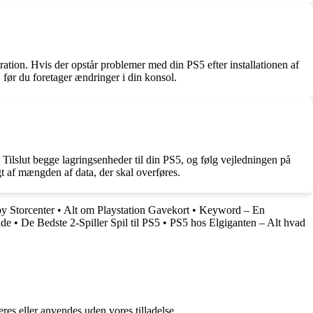
ation. Hvis der opstår problemer med din PS5 efter installationen af
før du foretager ændringer i din konsol.
Tilslut begge lagringsenheder til din PS5, og følg vejledningen på
t af mængden af data, der skal overføres.
y Storcenter
•
Alt om Playstation Gavekort
•
Keyword – En
ide
•
De Bedste 2-Spiller Spil til PS5
•
PS5 hos Elgiganten – Alt hvad
res eller anvendes uden vores tilladelse.