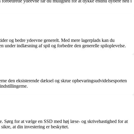
n forbedrede ydeevne får du mulighed for at dykke endnu dybere ned i
tider og bedre ydeevne generelt. Med mere lagerplads kan du
under indlæsning af spil og forbedre den generelle spiloplevelse.
 fjerne den eksisterende dæksel og skrue opbevaringsudvidelsesporten
ndstillingerne.
de. Sørg for at vælge en SSD med høj læse- og skrivehastighed for at
ikre, at din investering er beskyttet.