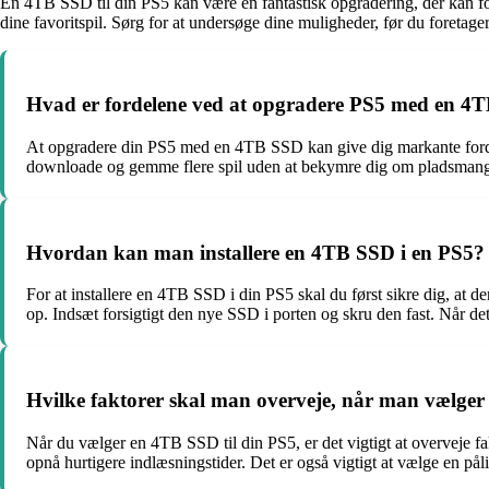
En 4TB SSD til din PS5 kan være en fantastisk opgradering, der kan fo
dine favoritspil. Sørg for at undersøge dine muligheder, før du foretage
Hvad er fordelene ved at opgradere PS5 med en 4
At opgradere din PS5 med en 4TB SSD kan give dig markante fordele
downloade og gemme flere spil uden at bekymre dig om pladsmangel
Hvordan kan man installere en 4TB SSD i en PS5?
For at installere en 4TB SSD i din PS5 skal du først sikre dig, at 
op. Indsæt forsigtigt den nye SSD i porten og skru den fast. Når de
Hvilke faktorer skal man overveje, når man vælger
Når du vælger en 4TB SSD til din PS5, er det vigtigt at overveje f
opnå hurtigere indlæsningstider. Det er også vigtigt at vælge en pål