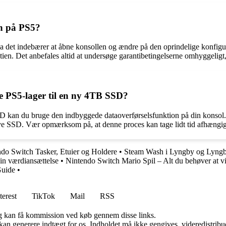
en på PS5?
da det indebærer at åbne konsollen og ændre på den oprindelige konfigur
n. Det anbefales altid at undersøge garantibetingelserne omhyggeligt, 
e PS5-lager til en ny 4TB SSD?
SD kan du bruge den indbyggede dataoverførselsfunktion på din konsol. 
n nye SSD. Vær opmærksom på, at denne proces kan tage lidt tid afhængig
do Switch Tasker, Etuier og Holdere
•
Steam Wash i Lyngby og Lyngb
in værdiansættelse
•
Nintendo Switch Mario Spil – Alt du behøver at v
Guide
•
terest
TikTok
Mail
RSS
, og kan få kommission ved køb gennem disse links.
 kan generere indtægt for os. Indholdet må ikke gengives, videredistribue