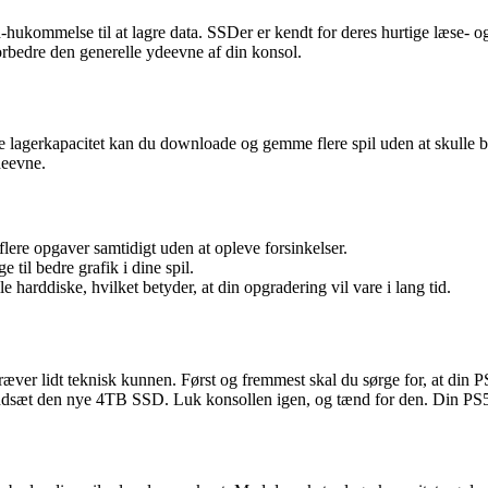
h-hukommelse til at lagre data. SSDer er kendt for deres hurtige læse- 
rbedre den generelle ydeevne af din konsol.
e lagerkapacitet kan du downloade og gemme flere spil uden at skulle
deevne.
lere opgaver samtidigt uden at opleve forsinkelser.
il bedre grafik i dine spil.
 harddiske, hvilket betyder, at din opgradering vil vare i lang tid.
æver lidt teknisk kunnen. Først og fremmest skal du sørge for, at din P
 indsæt den nye 4TB SSD. Luk konsollen igen, og tænd for den. Din P