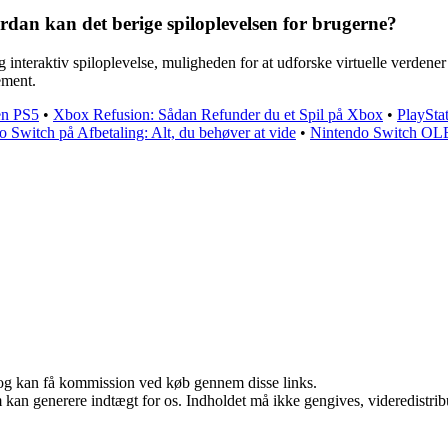
rdan kan det berige spiloplevelsen for brugerne?
 interaktiv spiloplevelse, muligheden for at udforske virtuelle verden
ement.
en PS5
•
Xbox Refusion: Sådan Refunder du et Spil på Xbox
•
PlaySta
 Switch på Afbetaling: Alt, du behøver at vide
•
Nintendo Switch OLE
r, og kan få kommission ved køb gennem disse links.
m kan generere indtægt for os. Indholdet må ikke gengives, videredistrib