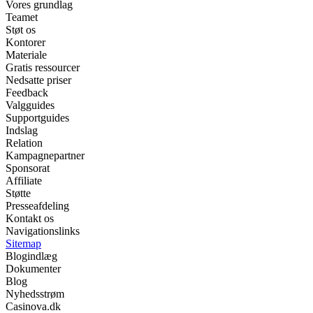
Vores grundlag
Teamet
Støt os
Kontorer
Materiale
Gratis ressourcer
Nedsatte priser
Feedback
Valgguides
Supportguides
Indslag
Relation
Kampagnepartner
Sponsorat
Affiliate
Støtte
Presseafdeling
Kontakt os
Navigationslinks
Sitemap
Blogindlæg
Dokumenter
Blog
Nyhedsstrøm
Casinova.dk