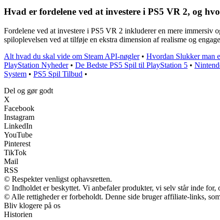
Hvad er fordelene ved at investere i PS5 VR 2, og hvo
Fordelene ved at investere i PS5 VR 2 inkluderer en mere immersiv og
spiloplevelsen ved at tilføje en ekstra dimension af realisme og engag
Alt hvad du skal vide om Steam API-nøgler
•
Hvordan Slukker man 
PlayStation Nyheder
•
De Bedste PS5 Spil til PlayStation 5
•
Nintendo
System
•
PS5 Spil Tilbud
•
Del og gør godt
X
Facebook
Instagram
LinkedIn
YouTube
Pinterest
TikTok
Mail
RSS
© Respekter venligst ophavsretten.
© Indholdet er beskyttet. Vi anbefaler produkter, vi selv står inde fo
© Alle rettigheder er forbeholdt. Denne side bruger affiliate-links, so
Bliv klogere på os
Historien