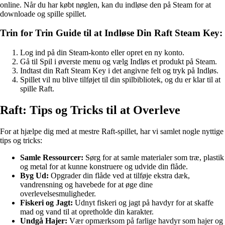
online. Når du har købt nøglen, kan du indløse den på Steam for at
downloade og spille spillet.
Trin for Trin Guide til at Indløse Din Raft Steam Key:
Log ind på din Steam-konto eller opret en ny konto.
Gå til Spil i øverste menu og vælg Indløs et produkt på Steam.
Indtast din Raft Steam Key i det angivne felt og tryk på Indløs.
Spillet vil nu blive tilføjet til din spilbibliotek, og du er klar til at
spille Raft.
Raft: Tips og Tricks til at Overleve
For at hjælpe dig med at mestre Raft-spillet, har vi samlet nogle nyttige
tips og tricks:
Samle Ressourcer:
Sørg for at samle materialer som træ, plastik
og metal for at kunne konstruere og udvide din flåde.
Byg Ud:
Opgrader din flåde ved at tilføje ekstra dæk,
vandrensning og havebede for at øge dine
overlevelsesmuligheder.
Fiskeri og Jagt:
Udnyt fiskeri og jagt på havdyr for at skaffe
mad og vand til at opretholde din karakter.
Undgå Hajer:
Vær opmærksom på farlige havdyr som hajer og