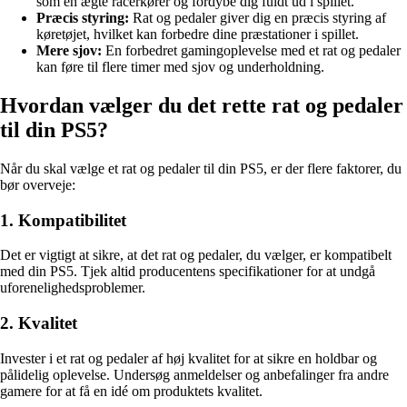
som en ægte racerkører og fordybe dig fuldt ud i spillet.
Præcis styring:
Rat og pedaler giver dig en præcis styring af
køretøjet, hvilket kan forbedre dine præstationer i spillet.
Mere sjov:
En forbedret gamingoplevelse med et rat og pedaler
kan føre til flere timer med sjov og underholdning.
Hvordan vælger du det rette rat og pedaler
til din PS5?
Når du skal vælge et rat og pedaler til din PS5, er der flere faktorer, du
bør overveje:
1. Kompatibilitet
Det er vigtigt at sikre, at det rat og pedaler, du vælger, er kompatibelt
med din PS5. Tjek altid producentens specifikationer for at undgå
uforenelighedsproblemer.
2. Kvalitet
Invester i et rat og pedaler af høj kvalitet for at sikre en holdbar og
pålidelig oplevelse. Undersøg anmeldelser og anbefalinger fra andre
gamere for at få en idé om produktets kvalitet.