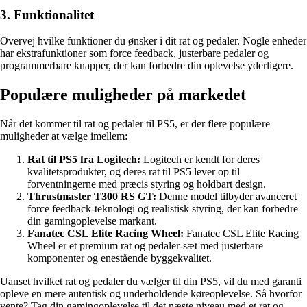
3. Funktionalitet
Overvej hvilke funktioner du ønsker i dit rat og pedaler. Nogle enheder
har ekstrafunktioner som force feedback, justerbare pedaler og
programmerbare knapper, der kan forbedre din oplevelse yderligere.
Populære muligheder på markedet
Når det kommer til rat og pedaler til PS5, er der flere populære
muligheder at vælge imellem:
Rat til PS5 fra Logitech:
Logitech er kendt for deres
kvalitetsprodukter, og deres rat til PS5 lever op til
forventningerne med præcis styring og holdbart design.
Thrustmaster T300 RS GT:
Denne model tilbyder avanceret
force feedback-teknologi og realistisk styring, der kan forbedre
din gamingoplevelse markant.
Fanatec CSL Elite Racing Wheel:
Fanatec CSL Elite Racing
Wheel er et premium rat og pedaler-sæt med justerbare
komponenter og enestående byggekvalitet.
Uanset hvilket rat og pedaler du vælger til din PS5, vil du med garanti
opleve en mere autentisk og underholdende køreoplevelse. Så hvorfor
vente? Tag din gamingoplevelse til det næste niveau med et rat og