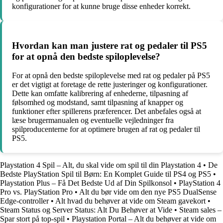
konfigurationer for at kunne bruge disse enheder korrekt.
Hvordan kan man justere rat og pedaler til PS5
for at opnå den bedste spiloplevelse?
For at opnå den bedste spiloplevelse med rat og pedaler på PS5
er det vigtigt at foretage de rette justeringer og konfigurationer.
Dette kan omfatte kalibrering af enhederne, tilpasning af
følsomhed og modstand, samt tilpasning af knapper og
funktioner efter spillerens præferencer. Det anbefales også at
læse brugermanualen og eventuelle vejledninger fra
spilproducenterne for at optimere brugen af rat og pedaler til
PS5.
Playstation 4 Spil – Alt, du skal vide om spil til din Playstation 4
•
De
Bedste PlayStation Spil til Børn: En Komplet Guide til PS4 og PS5
•
Playstation Plus – Få Det Bedste Ud af Din Spilkonsol
•
PlayStation 4
Pro vs. PlayStation Pro
•
Alt du bør vide om den nye PS5 DualSense
Edge-controller
•
Alt hvad du behøver at vide om Steam gavekort
•
Steam Status og Server Status: Alt Du Behøver at Vide
•
Steam sales –
Spar stort på top-spil
•
Playstation Portal – Alt du behøver at vide om