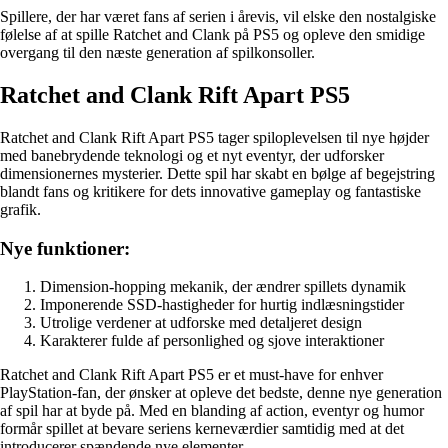
Spillere, der har været fans af serien i årevis, vil elske den nostalgiske
følelse af at spille Ratchet and Clank på PS5 og opleve den smidige
overgang til den næste generation af spilkonsoller.
Ratchet and Clank Rift Apart PS5
Ratchet and Clank Rift Apart PS5 tager spiloplevelsen til nye højder
med banebrydende teknologi og et nyt eventyr, der udforsker
dimensionernes mysterier. Dette spil har skabt en bølge af begejstring
blandt fans og kritikere for dets innovative gameplay og fantastiske
grafik.
Nye funktioner:
Dimension-hopping mekanik, der ændrer spillets dynamik
Imponerende SSD-hastigheder for hurtig indlæsningstider
Utrolige verdener at udforske med detaljeret design
Karakterer fulde af personlighed og sjove interaktioner
Ratchet and Clank Rift Apart PS5 er et must-have for enhver
PlayStation-fan, der ønsker at opleve det bedste, denne nye generation
af spil har at byde på. Med en blanding af action, eventyr og humor
formår spillet at bevare seriens kerneværdier samtidig med at det
introducerer spændende nye elementer.