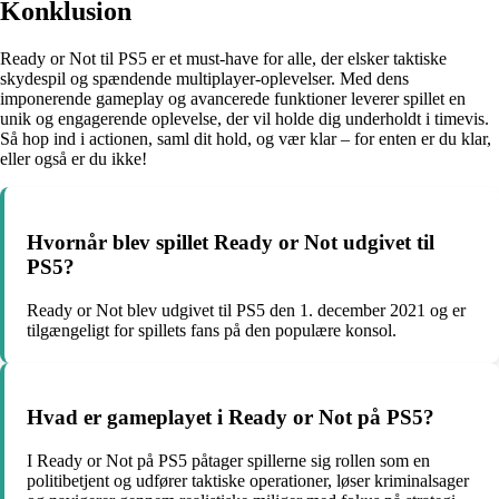
Konklusion
Ready or Not til PS5 er et must-have for alle, der elsker taktiske
skydespil og spændende multiplayer-oplevelser. Med dens
imponerende gameplay og avancerede funktioner leverer spillet en
unik og engagerende oplevelse, der vil holde dig underholdt i timevis.
Så hop ind i actionen, saml dit hold, og vær klar – for enten er du klar,
eller også er du ikke!
Hvornår blev spillet Ready or Not udgivet til
PS5?
Ready or Not blev udgivet til PS5 den 1. december 2021 og er
tilgængeligt for spillets fans på den populære konsol.
Hvad er gameplayet i Ready or Not på PS5?
I Ready or Not på PS5 påtager spillerne sig rollen som en
politibetjent og udfører taktiske operationer, løser kriminalsager