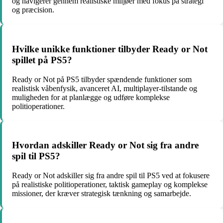
og navigerer gennem realistiske miljøer med fokus på strategi
og præcision.
Hvilke unikke funktioner tilbyder Ready or Not
spillet på PS5?
Ready or Not på PS5 tilbyder spændende funktioner som
realistisk våbenfysik, avanceret AI, multiplayer-tilstande og
muligheden for at planlægge og udføre komplekse
politioperationer.
Hvordan adskiller Ready or Not sig fra andre
spil til PS5?
Ready or Not adskiller sig fra andre spil til PS5 ved at fokusere
på realistiske politioperationer, taktisk gameplay og komplekse
missioner, der kræver strategisk tænkning og samarbejde.