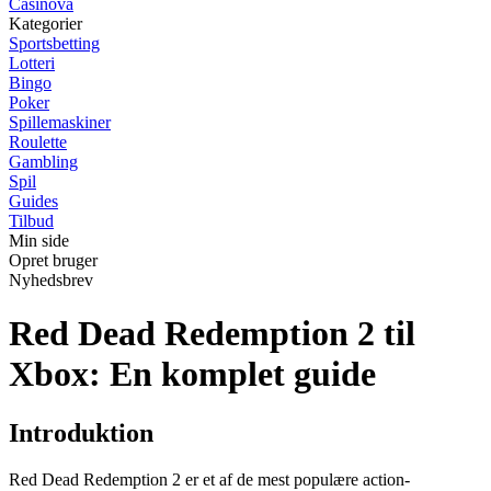
Casinova
Kategorier
Sportsbetting
Lotteri
Bingo
Poker
Spillemaskiner
Roulette
Gambling
Spil
Guides
Tilbud
Min side
Opret bruger
Nyhedsbrev
Red Dead Redemption 2 til
Xbox: En komplet guide
Introduktion
Red Dead Redemption 2 er et af de mest populære action-