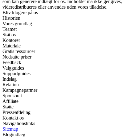
som kan generere indtægt for os. Indholdet må ikke gengives,
videredistribueres eller anvendes uden vores tilladelse.
Bliv klogere på os
Historien
Vores grundlag
Teamet
Støt os
Kontorer
Materiale
Gratis ressourcer
Nedsatte priser
Feedback
Valgguides
Supportguides
Indslag
Relation
Kampagnepartner
Sponsorat
Affiliate
Støtte
Presseafdeling
Kontakt os
Navigationslinks
Sitemap
Blogindlæg