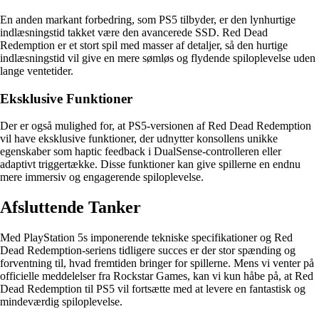
En anden markant forbedring, som PS5 tilbyder, er den lynhurtige
indlæsningstid takket være den avancerede SSD. Red Dead
Redemption er et stort spil med masser af detaljer, så den hurtige
indlæsningstid vil give en mere sømløs og flydende spiloplevelse uden
lange ventetider.
Eksklusive Funktioner
Der er også mulighed for, at PS5-versionen af Red Dead Redemption
vil have eksklusive funktioner, der udnytter konsollens unikke
egenskaber som haptic feedback i DualSense-controlleren eller
adaptivt triggertække. Disse funktioner kan give spillerne en endnu
mere immersiv og engagerende spiloplevelse.
Afsluttende Tanker
Med PlayStation 5s imponerende tekniske specifikationer og Red
Dead Redemption-seriens tidligere succes er der stor spænding og
forventning til, hvad fremtiden bringer for spillerne. Mens vi venter på
officielle meddelelser fra Rockstar Games, kan vi kun håbe på, at Red
Dead Redemption til PS5 vil fortsætte med at levere en fantastisk og
mindeværdig spiloplevelse.