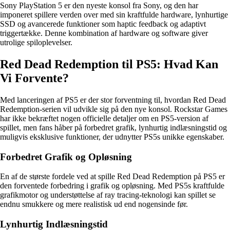
Sony PlayStation 5 er den nyeste konsol fra Sony, og den har
imponeret spillere verden over med sin kraftfulde hardware, lynhurtige
SSD og avancerede funktioner som haptic feedback og adaptivt
triggertække. Denne kombination af hardware og software giver
utrolige spiloplevelser.
Red Dead Redemption til PS5: Hvad Kan
Vi Forvente?
Med lanceringen af PS5 er der stor forventning til, hvordan Red Dead
Redemption-serien vil udvikle sig på den nye konsol. Rockstar Games
har ikke bekræftet nogen officielle detaljer om en PS5-version af
spillet, men fans håber på forbedret grafik, lynhurtig indlæsningstid og
muligvis eksklusive funktioner, der udnytter PS5s unikke egenskaber.
Forbedret Grafik og Opløsning
En af de største fordele ved at spille Red Dead Redemption på PS5 er
den forventede forbedring i grafik og opløsning. Med PS5s kraftfulde
grafikmotor og understøttelse af ray tracing-teknologi kan spillet se
endnu smukkere og mere realistisk ud end nogensinde før.
Lynhurtig Indlæsningstid