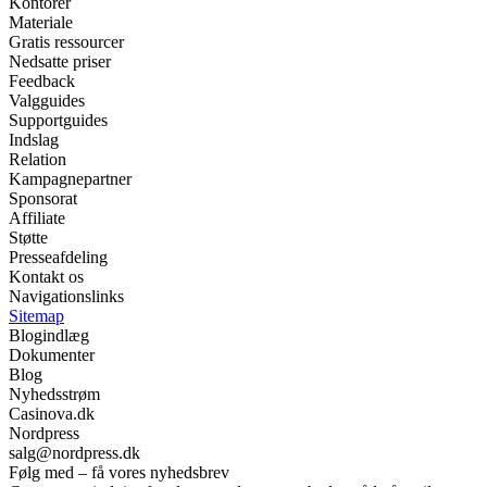
Kontorer
Materiale
Gratis ressourcer
Nedsatte priser
Feedback
Valgguides
Supportguides
Indslag
Relation
Kampagnepartner
Sponsorat
Affiliate
Støtte
Presseafdeling
Kontakt os
Navigationslinks
Sitemap
Blogindlæg
Dokumenter
Blog
Nyhedsstrøm
Casinova.dk
Nordpress
salg@nordpress.dk
Følg med – få vores nyhedsbrev