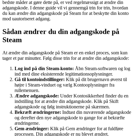
bedste måder at gøre dette på, er ved regelmæssigt at ændre din
adgangskode. I denne guide vil vi gennemgå trin for trin, hvordan
du kan ændre din adgangskode på Steam for at beskytte din konto
mod uautoriseret adgang.
Sådan ændrer du din adgangskode på
Steam
At ændre din adgangskode på Steam er en enkel proces, som kun
tager et par minutter. Følg disse trin for at ændre din adgangskode:
Log ind på din Steam-konto:
Åbn Steam-softwaren og log
ind med dine eksisterende legitimationsoplysninger.
Gå til kontoindstillinger:
Klik på dit brugernavn øverst til
højre i Steam-vinduet og vælg Kontooplysninger fra
rullemenuen.
Ændre adgangskode:
Under Kontosikkerhed finder du en
indstilling for at ændre din adgangskode. Klik på Skift
adgangskode og følg instruktionerne på skærmen.
Bekræft ændringerne:
Indtast din nuværende adgangskode
og derefter den nye adgangskode to gange for at bekræfte
ændringerne.
Gem ændringer:
Klik på Gem ændringer for at fuldføre
processen. Din adgangskode er nu blevet ændret.