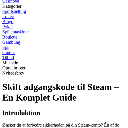
Casinova
Kategorier
Sportsbetting
Lotteri
Bingo
Poker
Spillemaskiner
Roulette
Gambling
Spil
Guides
Tilbud
Min side
Opret bruger
Nyhedsbrev
Skift adgangskode til Steam –
En Komplet Guide
Introduktion
Ønsker du at forbedre sikkerheden på din Steam-konto? Én af de