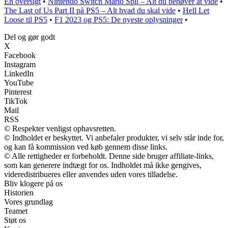
En oversigt
•
Nintendo Switch Mario Spil – Alt du behøver at vide
•
The Last of Us Part II på PS5 – Alt hvad du skal vide
•
Hell Let
Loose til PS5
•
F1 2023 og PS5: De nyeste oplysninger
•
Del og gør godt
X
Facebook
Instagram
LinkedIn
YouTube
Pinterest
TikTok
Mail
RSS
© Respekter venligst ophavsretten.
© Indholdet er beskyttet. Vi anbefaler produkter, vi selv står inde for,
og kan få kommission ved køb gennem disse links.
© Alle rettigheder er forbeholdt. Denne side bruger affiliate-links,
som kan generere indtægt for os. Indholdet må ikke gengives,
videredistribueres eller anvendes uden vores tilladelse.
Bliv klogere på os
Historien
Vores grundlag
Teamet
Støt os