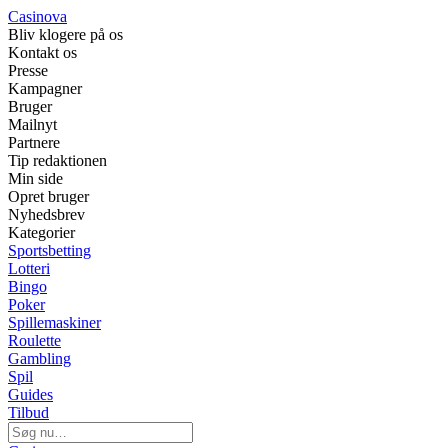
Casinova
Bliv klogere på os
Kontakt os
Presse
Kampagner
Bruger
Mailnyt
Partnere
Tip redaktionen
Min side
Opret bruger
Nyhedsbrev
Kategorier
Sportsbetting
Lotteri
Bingo
Poker
Spillemaskiner
Roulette
Gambling
Spil
Guides
Tilbud