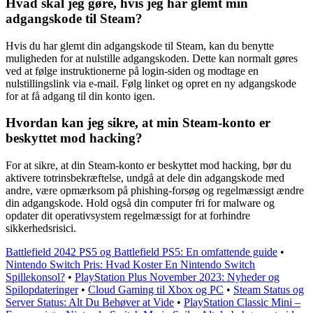
Hvad skal jeg gøre, hvis jeg har glemt min
adgangskode til Steam?
Hvis du har glemt din adgangskode til Steam, kan du benytte
muligheden for at nulstille adgangskoden. Dette kan normalt gøres
ved at følge instruktionerne på login-siden og modtage en
nulstillingslink via e-mail. Følg linket og opret en ny adgangskode
for at få adgang til din konto igen.
Hvordan kan jeg sikre, at min Steam-konto er
beskyttet mod hacking?
For at sikre, at din Steam-konto er beskyttet mod hacking, bør du
aktivere totrinsbekræftelse, undgå at dele din adgangskode med
andre, være opmærksom på phishing-forsøg og regelmæssigt ændre
din adgangskode. Hold også din computer fri for malware og
opdater dit operativsystem regelmæssigt for at forhindre
sikkerhedsrisici.
Battlefield 2042 PS5 og Battlefield PS5: En omfattende guide
•
Nintendo Switch Pris: Hvad Koster En Nintendo Switch
Spillekonsol?
•
PlayStation Plus November 2023: Nyheder og
Spilopdateringer
•
Cloud Gaming til Xbox og PC
•
Steam Status og
Server Status: Alt Du Behøver at Vide
•
PlayStation Classic Mini –