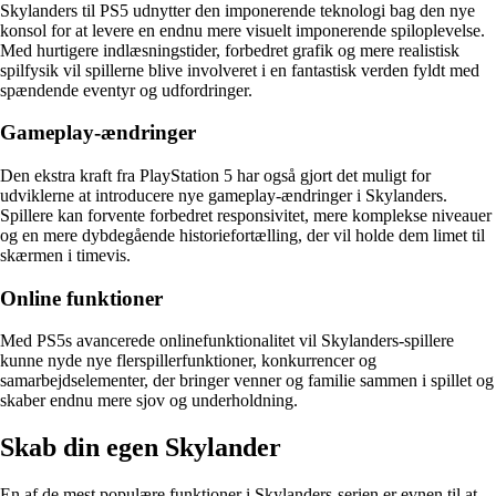
Skylanders til PS5 udnytter den imponerende teknologi bag den nye
konsol for at levere en endnu mere visuelt imponerende spiloplevelse.
Med hurtigere indlæsningstider, forbedret grafik og mere realistisk
spilfysik vil spillerne blive involveret i en fantastisk verden fyldt med
spændende eventyr og udfordringer.
Gameplay-ændringer
Den ekstra kraft fra PlayStation 5 har også gjort det muligt for
udviklerne at introducere nye gameplay-ændringer i Skylanders.
Spillere kan forvente forbedret responsivitet, mere komplekse niveauer
og en mere dybdegående historiefortælling, der vil holde dem limet til
skærmen i timevis.
Online funktioner
Med PS5s avancerede onlinefunktionalitet vil Skylanders-spillere
kunne nyde nye flerspillerfunktioner, konkurrencer og
samarbejdselementer, der bringer venner og familie sammen i spillet og
skaber endnu mere sjov og underholdning.
Skab din egen Skylander
En af de mest populære funktioner i Skylanders-serien er evnen til at