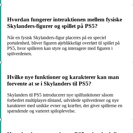
Hvordan fungerer interaktionen mellem fysiske
Skylanders-figurer og spillet på PS5?
Når en fysisk Skylanders-figur placeres på en speciel
portalenhed, bliver figuren øjeblikkeligt overført til spillet på
PS5, hvor spilleren kan styre og interagere med figuren i
spilverdenen.
Hvilke nye funktioner og karakterer kan man
forvente at se i Skylanders til PS5?
Skylanders til PS5 introducerer nye spilfunktioner såsom
forbedret multiplayer-tilstand, udvidede spilverdener og nye
karakterer med unikke evner og kræfter, der giver spillerne en
spændende og varieret spiloplevelse.