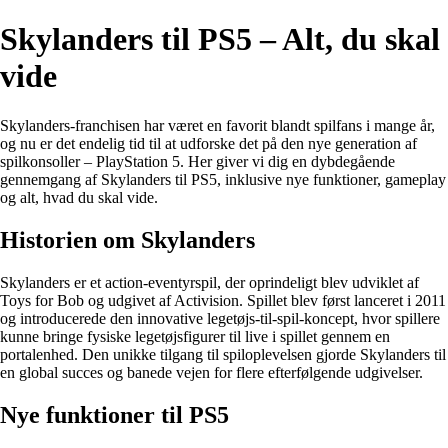
Skylanders til PS5 – Alt, du skal
vide
Skylanders-franchisen har været en favorit blandt spilfans i mange år,
og nu er det endelig tid til at udforske det på den nye generation af
spilkonsoller – PlayStation 5. Her giver vi dig en dybdegående
gennemgang af Skylanders til PS5, inklusive nye funktioner, gameplay
og alt, hvad du skal vide.
Historien om Skylanders
Skylanders er et action-eventyrspil, der oprindeligt blev udviklet af
Toys for Bob og udgivet af Activision. Spillet blev først lanceret i 2011
og introducerede den innovative legetøjs-til-spil-koncept, hvor spillere
kunne bringe fysiske legetøjsfigurer til live i spillet gennem en
portalenhed. Den unikke tilgang til spiloplevelsen gjorde Skylanders til
en global succes og banede vejen for flere efterfølgende udgivelser.
Nye funktioner til PS5