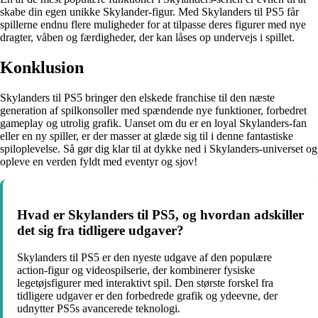
skabe din egen unikke Skylander-figur. Med Skylanders til PS5 får
spillerne endnu flere muligheder for at tilpasse deres figurer med nye
dragter, våben og færdigheder, der kan låses op undervejs i spillet.
Konklusion
Skylanders til PS5 bringer den elskede franchise til den næste
generation af spilkonsoller med spændende nye funktioner, forbedret
gameplay og utrolig grafik. Uanset om du er en loyal Skylanders-fan
eller en ny spiller, er der masser at glæde sig til i denne fantastiske
spiloplevelse. Så gør dig klar til at dykke ned i Skylanders-universet og
opleve en verden fyldt med eventyr og sjov!
Hvad er Skylanders til PS5, og hvordan adskiller
det sig fra tidligere udgaver?
Skylanders til PS5 er den nyeste udgave af den populære
action-figur og videospilserie, der kombinerer fysiske
legetøjsfigurer med interaktivt spil. Den største forskel fra
tidligere udgaver er den forbedrede grafik og ydeevne, der
udnytter PS5s avancerede teknologi.