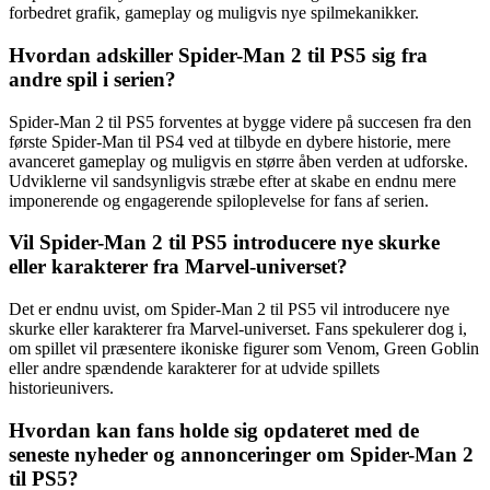
forbedret grafik, gameplay og muligvis nye spilmekanikker.
Hvordan adskiller Spider-Man 2 til PS5 sig fra
andre spil i serien?
Spider-Man 2 til PS5 forventes at bygge videre på succesen fra den
første Spider-Man til PS4 ved at tilbyde en dybere historie, mere
avanceret gameplay og muligvis en større åben verden at udforske.
Udviklerne vil sandsynligvis stræbe efter at skabe en endnu mere
imponerende og engagerende spiloplevelse for fans af serien.
Vil Spider-Man 2 til PS5 introducere nye skurke
eller karakterer fra Marvel-universet?
Det er endnu uvist, om Spider-Man 2 til PS5 vil introducere nye
skurke eller karakterer fra Marvel-universet. Fans spekulerer dog i,
om spillet vil præsentere ikoniske figurer som Venom, Green Goblin
eller andre spændende karakterer for at udvide spillets
historieunivers.
Hvordan kan fans holde sig opdateret med de
seneste nyheder og annonceringer om Spider-Man 2
til PS5?