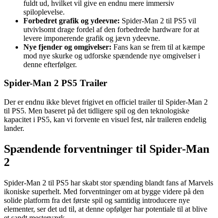
fuldt ud, hvilket vil give en endnu mere immersiv
spiloplevelse.
Forbedret grafik og ydeevne:
Spider-Man 2 til PS5 vil
utvivlsomt drage fordel af den forbedrede hardware for at
levere imponerende grafik og jævn ydeevne.
Nye fjender og omgivelser:
Fans kan se frem til at kæmpe
mod nye skurke og udforske spændende nye omgivelser i
denne efterfølger.
Spider-Man 2 PS5 Trailer
Der er endnu ikke blevet frigivet en officiel trailer til Spider-Man 2
til PS5. Men baseret på det tidligere spil og den teknologiske
kapacitet i PS5, kan vi forvente en visuel fest, når traileren endelig
lander.
Spændende forventninger til Spider-Man
2
Spider-Man 2 til PS5 har skabt stor spænding blandt fans af Marvels
ikoniske superhelt. Med forventninger om at bygge videre på den
solide platform fra det første spil og samtidig introducere nye
elementer, ser det ud til, at denne opfølger har potentiale til at blive
et sandt mesterværk.