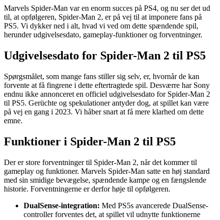
Marvels Spider-Man var en enorm succes på PS4, og nu ser det ud
til, at opfølgeren, Spider-Man 2, er på vej til at imponere fans på
PS5. Vi dykker ned i alt, hvad vi ved om dette spændende spil,
herunder udgivelsesdato, gameplay-funktioner og forventninger.
Udgivelsesdato for Spider-Man 2 til PS5
Spørgsmålet, som mange fans stiller sig selv, er, hvornår de kan
forvente at få fingrene i dette eftertragtede spil. Desværre har Sony
endnu ikke annonceret en officiel udgivelsesdato for Spider-Man 2
til PS5. Gerüchte og spekulationer antyder dog, at spillet kan være
på vej en gang i 2023. Vi håber snart at få mere klarhed om dette
emne.
Funktioner i Spider-Man 2 til PS5
Der er store forventninger til Spider-Man 2, når det kommer til
gameplay og funktioner. Marvels Spider-Man satte en høj standard
med sin smidige bevægelse, spændende kampe og en fængslende
historie. Forventningerne er derfor høje til opfølgeren.
DualSense-integration:
Med PS5s avancerede DualSense-
controller forventes det, at spillet vil udnytte funktionerne