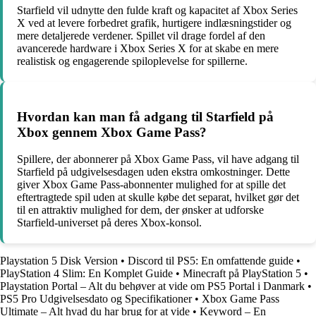
Starfield vil udnytte den fulde kraft og kapacitet af Xbox Series
X ved at levere forbedret grafik, hurtigere indlæsningstider og
mere detaljerede verdener. Spillet vil drage fordel af den
avancerede hardware i Xbox Series X for at skabe en mere
realistisk og engagerende spiloplevelse for spillerne.
Hvordan kan man få adgang til Starfield på
Xbox gennem Xbox Game Pass?
Spillere, der abonnerer på Xbox Game Pass, vil have adgang til
Starfield på udgivelsesdagen uden ekstra omkostninger. Dette
giver Xbox Game Pass-abonnenter mulighed for at spille det
eftertragtede spil uden at skulle købe det separat, hvilket gør det
til en attraktiv mulighed for dem, der ønsker at udforske
Starfield-universet på deres Xbox-konsol.
Playstation 5 Disk Version
•
Discord til PS5: En omfattende guide
•
PlayStation 4 Slim: En Komplet Guide
•
Minecraft på PlayStation 5
•
Playstation Portal – Alt du behøver at vide om PS5 Portal i Danmark
•
PS5 Pro Udgivelsesdato og Specifikationer
•
Xbox Game Pass
Ultimate – Alt hvad du har brug for at vide
•
Keyword – En