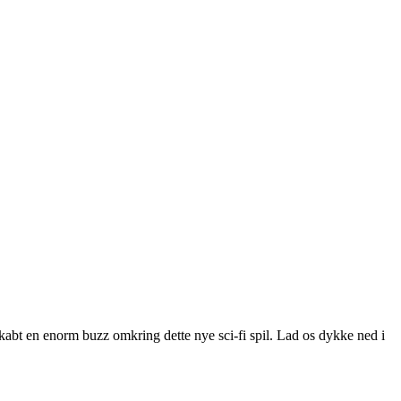
skabt en enorm buzz omkring dette nye sci-fi spil. Lad os dykke ned i