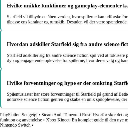
Hvilke unikke funktioner og gameplay-elementer kan
Starfield vil tilbyde en åben verden, hvor spillerne kan udforske fo
tilpasse ens karakter og rumskib. Desuden vil der være spændend
Hvordan adskiller Starfield sig fra andre science fi
Starfield adskiller sig fra andre science fiction-spil ved at fokusere
dyb og engagerende oplevelse for spillerne, hvor deres valg og hand
Hvilke forventninger og hype er der omkring Starfie
Spilentusiaster har store forventninger til Starfield på grund af Be
udforske science fiction-genren og skabe en unik spiloplevelse, der 
PlayStation Sengetøj
•
Steam Auth Timeout i Rust: Hvorfor sker det og
funktion og anvendelse
•
Xbox Kinect: En komplet guide til den nye må
Nintendo Switch
•