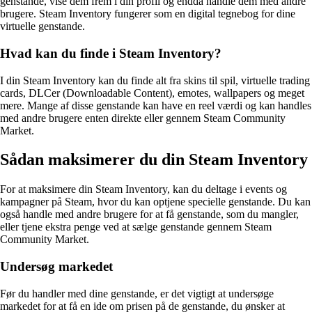
genstande, vise dem frem i din profil og endda handle dem med andre
brugere. Steam Inventory fungerer som en digital tegnebog for dine
virtuelle genstande.
Hvad kan du finde i Steam Inventory?
I din Steam Inventory kan du finde alt fra skins til spil, virtuelle trading
cards, DLCer (Downloadable Content), emotes, wallpapers og meget
mere. Mange af disse genstande kan have en reel værdi og kan handles
med andre brugere enten direkte eller gennem Steam Community
Market.
Sådan maksimerer du din Steam Inventory
For at maksimere din Steam Inventory, kan du deltage i events og
kampagner på Steam, hvor du kan optjene specielle genstande. Du kan
også handle med andre brugere for at få genstande, som du mangler,
eller tjene ekstra penge ved at sælge genstande gennem Steam
Community Market.
Undersøg markedet
Før du handler med dine genstande, er det vigtigt at undersøge
markedet for at få en ide om prisen på de genstande, du ønsker at