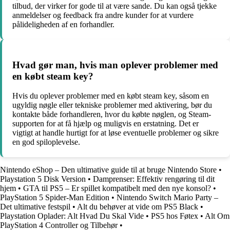
tilbud, der virker for gode til at være sande. Du kan også tjekke
anmeldelser og feedback fra andre kunder for at vurdere
pålideligheden af en forhandler.
Hvad gør man, hvis man oplever problemer med
en købt steam key?
Hvis du oplever problemer med en købt steam key, såsom en
ugyldig nøgle eller tekniske problemer med aktivering, bør du
kontakte både forhandleren, hvor du købte nøglen, og Steam-
supporten for at få hjælp og muligvis en erstatning. Det er
vigtigt at handle hurtigt for at løse eventuelle problemer og sikre
en god spiloplevelse.
Nintendo eShop – Den ultimative guide til at bruge Nintendo Store
•
Playstation 5 Disk Version
•
Damprenser: Effektiv rengøring til dit
hjem
•
GTA til PS5 – Er spillet kompatibelt med den nye konsol?
•
PlayStation 5 Spider-Man Edition
•
Nintendo Switch Mario Party –
Det ultimative festspil
•
Alt du behøver at vide om PS5 Black
•
Playstation Oplader: Alt Hvad Du Skal Vide
•
PS5 hos Føtex
•
Alt Om
PlayStation 4 Controller og Tilbehør
•