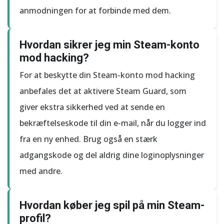
anmodningen for at forbinde med dem.
Hvordan sikrer jeg min Steam-konto
mod hacking?
For at beskytte din Steam-konto mod hacking
anbefales det at aktivere Steam Guard, som
giver ekstra sikkerhed ved at sende en
bekræftelseskode til din e-mail, når du logger ind
fra en ny enhed. Brug også en stærk
adgangskode og del aldrig dine loginoplysninger
med andre.
Hvordan køber jeg spil på min Steam-
profil?