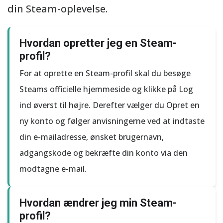
din Steam-oplevelse.
Hvordan opretter jeg en Steam-
profil?
For at oprette en Steam-profil skal du besøge
Steams officielle hjemmeside og klikke på Log
ind øverst til højre. Derefter vælger du Opret en
ny konto og følger anvisningerne ved at indtaste
din e-mailadresse, ønsket brugernavn,
adgangskode og bekræfte din konto via den
modtagne e-mail.
Hvordan ændrer jeg min Steam-
profil?