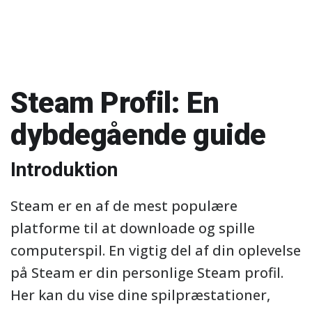
Steam Profil: En
dybdegående guide
Introduktion
Steam er en af de mest populære
platforme til at downloade og spille
computerspil. En vigtig del af din oplevelse
på Steam er din personlige Steam profil.
Her kan du vise dine spilpræstationer,