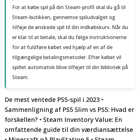
For at købe spil på din Steam-profil skal du gå til
Steam-butikken, gennemse spiludvalget og
tilføje de ønskede spil til din indkøbskurv. Når du
er klar til at betale, skal du følge instruktionerne
for at fuldføre købet ved hjælp af en af de
tilgængelige betalingsmetoder. Efter købet vil
spillet automatisk blive tilføjet til din bibliotek på
Steam.
De mest ventede PS5-spil i 2023
•
Sammenligning af PS5 Slim vs PS5: Hvad er
forskellen?
•
Steam Inventory Value: En
omfattende guide til din værdiansættelse
•
Minecraft på PlayStation 5
•
Steam