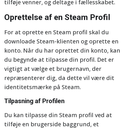
tilføje venner, og deltage i fællesskabet.
Oprettelse af en Steam Profil
For at oprette en Steam profil skal du
downloade Steam-klienten og oprette en
konto. Når du har oprettet din konto, kan
du begynde at tilpasse din profil. Det er
vigtigt at vælge et brugernavn, der
repræsenterer dig, da dette vil være dit
identitetsmærke på Steam.
Tilpasning af Profilen
Du kan tilpasse din Steam profil ved at
tilføje en brugerside baggrund, et