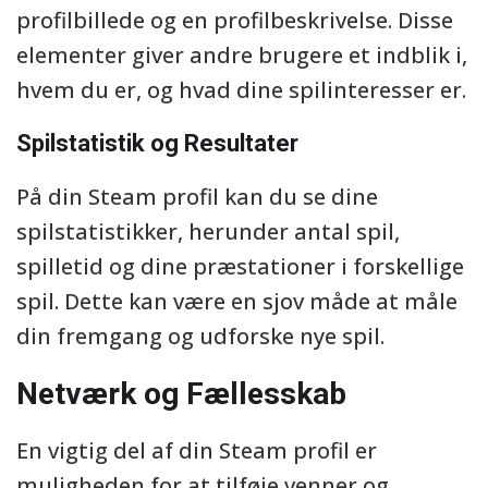
profilbillede og en profilbeskrivelse. Disse
elementer giver andre brugere et indblik i,
hvem du er, og hvad dine spilinteresser er.
Spilstatistik og Resultater
På din Steam profil kan du se dine
spilstatistikker, herunder antal spil,
spilletid og dine præstationer i forskellige
spil. Dette kan være en sjov måde at måle
din fremgang og udforske nye spil.
Netværk og Fællesskab
En vigtig del af din Steam profil er
muligheden for at tilføje venner og