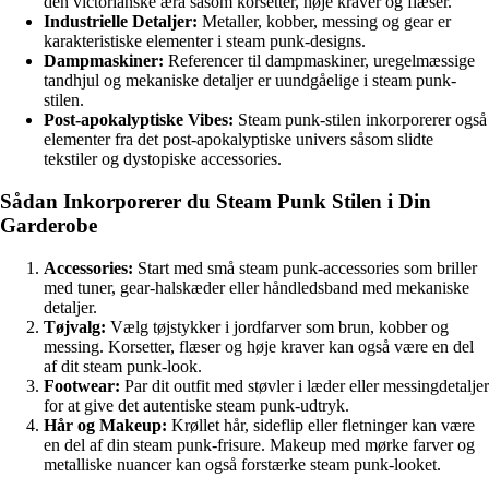
den victorianske æra såsom korsetter, høje kraver og flæser.
Industrielle Detaljer:
Metaller, kobber, messing og gear er
karakteristiske elementer i steam punk-designs.
Dampmaskiner:
Referencer til dampmaskiner, uregelmæssige
tandhjul og mekaniske detaljer er uundgåelige i steam punk-
stilen.
Post-apokalyptiske Vibes:
Steam punk-stilen inkorporerer også
elementer fra det post-apokalyptiske univers såsom slidte
tekstiler og dystopiske accessories.
Sådan Inkorporerer du Steam Punk Stilen i Din
Garderobe
Accessories:
Start med små steam punk-accessories som briller
med tuner, gear-halskæder eller håndledsband med mekaniske
detaljer.
Tøjvalg:
Vælg tøjstykker i jordfarver som brun, kobber og
messing. Korsetter, flæser og høje kraver kan også være en del
af dit steam punk-look.
Footwear:
Par dit outfit med støvler i læder eller messingdetaljer
for at give det autentiske steam punk-udtryk.
Hår og Makeup:
Krøllet hår, sideflip eller fletninger kan være
en del af din steam punk-frisure. Makeup med mørke farver og
metalliske nuancer kan også forstærke steam punk-looket.