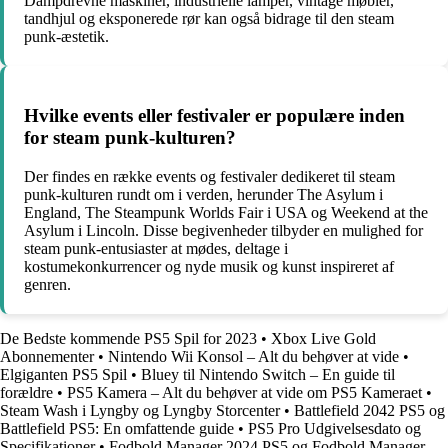
Dampdrevne maskiner, industrielle lamper, vintage møbler,
tandhjul og eksponerede rør kan også bidrage til den steam
punk-æstetik.
Hvilke events eller festivaler er populære inden
for steam punk-kulturen?
Der findes en række events og festivaler dedikeret til steam
punk-kulturen rundt om i verden, herunder The Asylum i
England, The Steampunk Worlds Fair i USA og Weekend at the
Asylum i Lincoln. Disse begivenheder tilbyder en mulighed for
steam punk-entusiaster at mødes, deltage i
kostumekonkurrencer og nyde musik og kunst inspireret af
genren.
De Bedste kommende PS5 Spil for 2023
•
Xbox Live Gold
Abonnementer
•
Nintendo Wii Konsol – Alt du behøver at vide
•
Elgiganten PS5 Spil
•
Bluey til Nintendo Switch – En guide til
forældre
•
PS5 Kamera – Alt du behøver at vide om PS5 Kameraet
•
Steam Wash i Lyngby og Lyngby Storcenter
•
Battlefield 2042 PS5 og
Battlefield PS5: En omfattende guide
•
PS5 Pro Udgivelsesdato og
Specifikationer
•
Fodbold Manager 2024 PS5 og Fodbold Manager