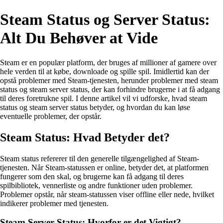
Steam Status og Server Status:
Alt Du Behøver at Vide
Steam er en populær platform, der bruges af millioner af gamere over
hele verden til at købe, downloade og spille spil. Imidlertid kan der
opstå problemer med Steam-tjenesten, herunder problemer med steam
status og steam server status, der kan forhindre brugerne i at få adgang
til deres foretrukne spil. I denne artikel vil vi udforske, hvad steam
status og steam server status betyder, og hvordan du kan løse
eventuelle problemer, der opstår.
Steam Status: Hvad Betyder det?
Steam status refererer til den generelle tilgængelighed af Steam-
tjenesten. Når Steam-statussen er online, betyder det, at platformen
fungerer som den skal, og brugerne kan få adgang til deres
spilbibliotek, vennerliste og andre funktioner uden problemer.
Problemer opstår, når steam-statussen viser offline eller nede, hvilket
indikerer problemer med tjenesten.
Steam Server Status: Hvorfor er det Vigtigt?