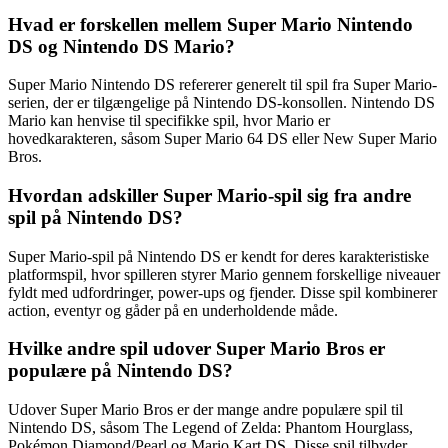
Hvad er forskellen mellem Super Mario Nintendo
DS og Nintendo DS Mario?
Super Mario Nintendo DS refererer generelt til spil fra Super Mario-
serien, der er tilgængelige på Nintendo DS-konsollen. Nintendo DS
Mario kan henvise til specifikke spil, hvor Mario er
hovedkarakteren, såsom Super Mario 64 DS eller New Super Mario
Bros.
Hvordan adskiller Super Mario-spil sig fra andre
spil på Nintendo DS?
Super Mario-spil på Nintendo DS er kendt for deres karakteristiske
platformspil, hvor spilleren styrer Mario gennem forskellige niveauer
fyldt med udfordringer, power-ups og fjender. Disse spil kombinerer
action, eventyr og gåder på en underholdende måde.
Hvilke andre spil udover Super Mario Bros er
populære på Nintendo DS?
Udover Super Mario Bros er der mange andre populære spil til
Nintendo DS, såsom The Legend of Zelda: Phantom Hourglass,
Pokémon Diamond/Pearl og Mario Kart DS. Disse spil tilbyder