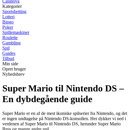
Casinova
Kategorier
Sportsbetting
Lotteri
Bingo
Poker
Spillemaskiner
Roulette
Gambling
Spil
Guides
Tilbud
Min side
Opret bruger
Nyhedsbrev
Super Mario til Nintendo DS –
En dybdegående guide
Super Mario er en af de mest ikoniske spilserier fra Nintendo, og det
er ingen undtagelse på Nintendo DS-konsollen. Her dykker vi ned i
verdenen af Super Mario til Nintendo DS, herunder Super Mario
Bros og mange andre spil.