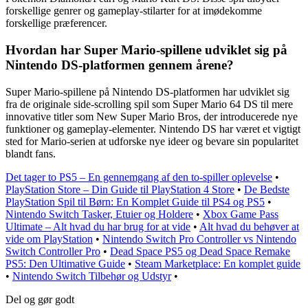
forskellige genrer og gameplay-stilarter for at imødekomme
forskellige præferencer.
Hvordan har Super Mario-spillene udviklet sig på
Nintendo DS-platformen gennem årene?
Super Mario-spillene på Nintendo DS-platformen har udviklet sig
fra de originale side-scrolling spil som Super Mario 64 DS til mere
innovative titler som New Super Mario Bros, der introducerede nye
funktioner og gameplay-elementer. Nintendo DS har været et vigtigt
sted for Mario-serien at udforske nye ideer og bevare sin popularitet
blandt fans.
Det tager to PS5 – En gennemgang af den to-spiller oplevelse
•
PlayStation Store – Din Guide til PlayStation 4 Store
•
De Bedste
PlayStation Spil til Børn: En Komplet Guide til PS4 og PS5
•
Nintendo Switch Tasker, Etuier og Holdere
•
Xbox Game Pass
Ultimate – Alt hvad du har brug for at vide
•
Alt hvad du behøver at
vide om PlayStation
•
Nintendo Switch Pro Controller vs Nintendo
Switch Controller Pro
•
Dead Space PS5 og Dead Space Remake
PS5: Den Ultimative Guide
•
Steam Marketplace: En komplet guide
•
Nintendo Switch Tilbehør og Udstyr
•
Del og gør godt