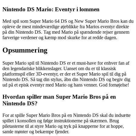
Nintendo DS Mario: Eventyr i lommen
Med spil som Super Mario 64 DS og New Super Mario Bros kan du
opleve de mest mindeværdige øjeblikke fra Marios eventyr direkte
på din Nintendo DS. Tag med Mario på spændende rejser gennem
farverige verdener og kæmp mod skurke for at redde dagen.
Opsummering
Super Mario spil til Nintendo DS er et must-have for enhver fan af
den legendariske blikkenslager. Uanset om du er til klassisk
platformspil eller 3D-eventyr, er der et Super Mario spil til dig på
Nintendo DS. Så tag din stylus, åbn din Nintendo DS og begiv dig
ud på et episk eventyr med Mario og hans venner. God fornøjelse!
Hvordan spiller man Super Mario Bros på en
Nintendo DS?
For at spille Super Mario Bros på en Nintendo DS skal du indsætte
spillet i konsollen og følge instruktionerne på skærmen. Brug
piletasterne til at styre Mario og tryk på knapperne for at hoppe,
samle mønter og bekæmpe fjender.