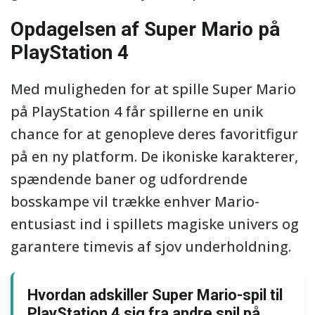
Opdagelsen af Super Mario på
PlayStation 4
Med muligheden for at spille Super Mario
på PlayStation 4 får spillerne en unik
chance for at genopleve deres favoritfigur
på en ny platform. De ikoniske karakterer,
spændende baner og udfordrende
bosskampe vil trække enhver Mario-
entusiast ind i spillets magiske univers og
garantere timevis af sjov underholdning.
Hvordan adskiller Super Mario-spil til
PlayStation 4 sig fra andre spil på