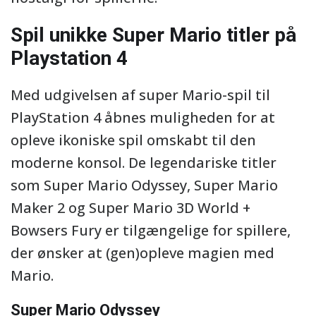
Spil unikke Super Mario titler på
Playstation 4
Med udgivelsen af super Mario-spil til
PlayStation 4 åbnes muligheden for at
opleve ikoniske spil omskabt til den
moderne konsol. De legendariske titler
som Super Mario Odyssey, Super Mario
Maker 2 og Super Mario 3D World +
Bowsers Fury er tilgængelige for spillere,
der ønsker at (gen)opleve magien med
Mario.
Super Mario Odyssey