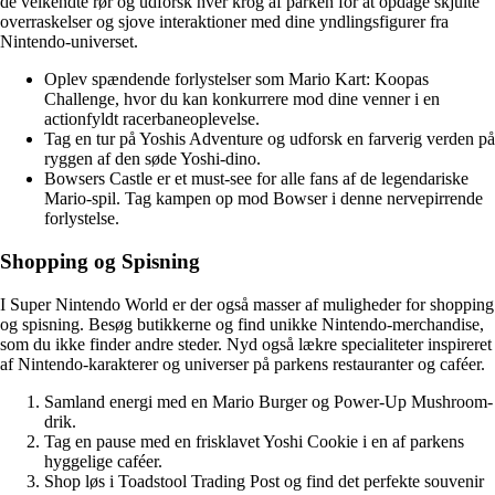
de velkendte rør og udforsk hver krog af parken for at opdage skjulte
overraskelser og sjove interaktioner med dine yndlingsfigurer fra
Nintendo-universet.
Oplev spændende forlystelser som Mario Kart: Koopas
Challenge, hvor du kan konkurrere mod dine venner i en
actionfyldt racerbaneoplevelse.
Tag en tur på Yoshis Adventure og udforsk en farverig verden på
ryggen af den søde Yoshi-dino.
Bowsers Castle er et must-see for alle fans af de legendariske
Mario-spil. Tag kampen op mod Bowser i denne nervepirrende
forlystelse.
Shopping og Spisning
I Super Nintendo World er der også masser af muligheder for shopping
og spisning. Besøg butikkerne og find unikke Nintendo-merchandise,
som du ikke finder andre steder. Nyd også lækre specialiteter inspireret
af Nintendo-karakterer og universer på parkens restauranter og caféer.
Samland energi med en Mario Burger og Power-Up Mushroom-
drik.
Tag en pause med en frisklavet Yoshi Cookie i en af parkens
hyggelige caféer.
Shop løs i Toadstool Trading Post og find det perfekte souvenir