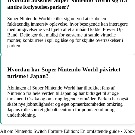
Hvordan adskiller Super Nintendo World sig fra
andre forlystelsesparker?
Super Nintendo World skiller sig ud ved at skabe en
fuldstændig immersiv oplevelse, hvor besøgende kan interagere
med omgivelserne ved hjælp af et armbånd kaldet Power-Up
Band. Dette gør det muligt for gæsterne at samle virtuelle
mønter, konkurrere i spil og låse op for skjulte overraskelser i
parken.
Hvordan har Super Nintendo World påvirket
turisme i Japan?
Åbningen af Super Nintendo World har tiltrukket fans af
Nintendo fra hele verden til Japan og har bidraget til at øge
turismen i Osaka og omkringliggende områder. Parken har også
skabt nye jobmuligheder og øget opmærksomheden omkring
Japans rolle som et globalt centrum for populærkultur og
underholdning.
Alt om Nintendo Switch Fortnite Edition: En omfattende guide
•
Xbox