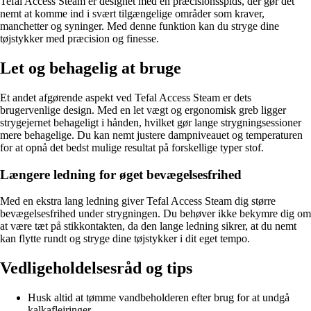
Tefal Access Steam er designet med en præcisionsspids, der gør det
nemt at komme ind i svært tilgængelige områder som kraver,
manchetter og syninger. Med denne funktion kan du stryge dine
tøjstykker med præcision og finesse.
Let og behagelig at bruge
Et andet afgørende aspekt ved Tefal Access Steam er dets
brugervenlige design. Med en let vægt og ergonomisk greb ligger
strygejernet behageligt i hånden, hvilket gør lange strygningsessioner
mere behagelige. Du kan nemt justere dampniveauet og temperaturen
for at opnå det bedst mulige resultat på forskellige typer stof.
Længere ledning for øget bevægelsesfrihed
Med en ekstra lang ledning giver Tefal Access Steam dig større
bevægelsesfrihed under strygningen. Du behøver ikke bekymre dig om
at være tæt på stikkontakten, da den lange ledning sikrer, at du nemt
kan flytte rundt og stryge dine tøjstykker i dit eget tempo.
Vedligeholdelsesråd og tips
Husk altid at tømme vandbeholderen efter brug for at undgå
kalkaflejringer.