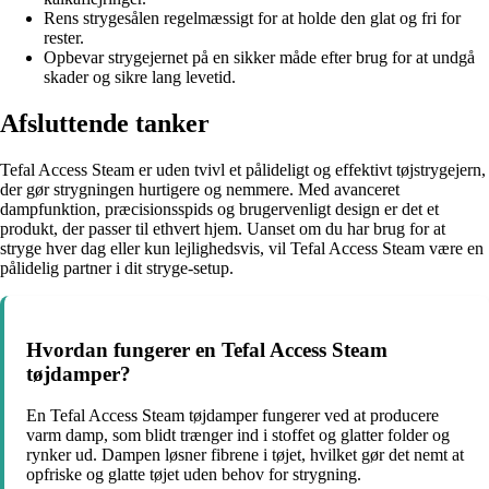
Rens strygesålen regelmæssigt for at holde den glat og fri for
rester.
Opbevar strygejernet på en sikker måde efter brug for at undgå
skader og sikre lang levetid.
Afsluttende tanker
Tefal Access Steam er uden tvivl et pålideligt og effektivt tøjstrygejern,
der gør strygningen hurtigere og nemmere. Med avanceret
dampfunktion, præcisionsspids og brugervenligt design er det et
produkt, der passer til ethvert hjem. Uanset om du har brug for at
stryge hver dag eller kun lejlighedsvis, vil Tefal Access Steam være en
pålidelig partner i dit stryge-setup.
Hvordan fungerer en Tefal Access Steam
tøjdamper?
En Tefal Access Steam tøjdamper fungerer ved at producere
varm damp, som blidt trænger ind i stoffet og glatter folder og
rynker ud. Dampen løsner fibrene i tøjet, hvilket gør det nemt at
opfriske og glatte tøjet uden behov for strygning.