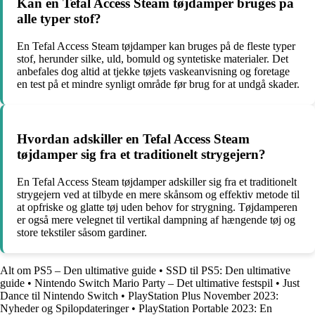
Kan en Tefal Access Steam tøjdamper bruges på
alle typer stof?
En Tefal Access Steam tøjdamper kan bruges på de fleste typer
stof, herunder silke, uld, bomuld og syntetiske materialer. Det
anbefales dog altid at tjekke tøjets vaskeanvisning og foretage
en test på et mindre synligt område før brug for at undgå skader.
Hvordan adskiller en Tefal Access Steam
tøjdamper sig fra et traditionelt strygejern?
En Tefal Access Steam tøjdamper adskiller sig fra et traditionelt
strygejern ved at tilbyde en mere skånsom og effektiv metode til
at opfriske og glatte tøj uden behov for strygning. Tøjdamperen
er også mere velegnet til vertikal dampning af hængende tøj og
store tekstiler såsom gardiner.
Alt om PS5 – Den ultimative guide
•
SSD til PS5: Den ultimative
guide
•
Nintendo Switch Mario Party – Det ultimative festspil
•
Just
Dance til Nintendo Switch
•
PlayStation Plus November 2023:
Nyheder og Spilopdateringer
•
PlayStation Portable 2023: En