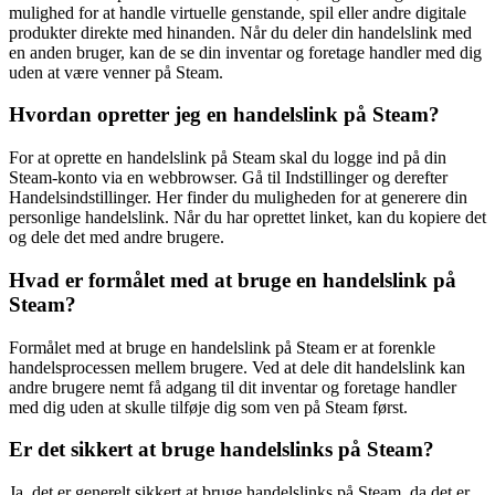
mulighed for at handle virtuelle genstande, spil eller andre digitale
produkter direkte med hinanden. Når du deler din handelslink med
en anden bruger, kan de se din inventar og foretage handler med dig
uden at være venner på Steam.
Hvordan opretter jeg en handelslink på Steam?
For at oprette en handelslink på Steam skal du logge ind på din
Steam-konto via en webbrowser. Gå til Indstillinger og derefter
Handelsindstillinger. Her finder du muligheden for at generere din
personlige handelslink. Når du har oprettet linket, kan du kopiere det
og dele det med andre brugere.
Hvad er formålet med at bruge en handelslink på
Steam?
Formålet med at bruge en handelslink på Steam er at forenkle
handelsprocessen mellem brugere. Ved at dele dit handelslink kan
andre brugere nemt få adgang til dit inventar og foretage handler
med dig uden at skulle tilføje dig som ven på Steam først.
Er det sikkert at bruge handelslinks på Steam?
Ja, det er generelt sikkert at bruge handelslinks på Steam, da det er