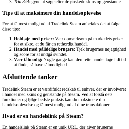
Trin 3:
Begynd at søge efter de ønskede skins og genstande
Tips til at maksimere din handelsoplevelse
For at få mest muligt ud af Tradelink Steam anbefales det at følge
disse tips:
Hold øje med priser:
Vær opmærksom på markedets priser
for at sikre, at du får en retfærdig handel.
Handel med pålidelige brugere:
Tjek brugernes nøjagtighed
og score for at undgå svindel.
Vær tålmodig:
Nogle gange kan den rette handel tage lidt tid
at finde, så have tålmodighed.
Afsluttende tanker
Tradelink Steam er et værdifuldt redskab til enhver, der er involveret
i handel med skins og genstande på Steam. Ved at forstå dets
funktioner og følge bedste praksis kan du maksimere din
handelsoplevelse og få mest muligt ud af dine transaktioner.
Hvad er en handelslink på Steam?
En handelslink på Steam er en unik URL, der giver brugerne