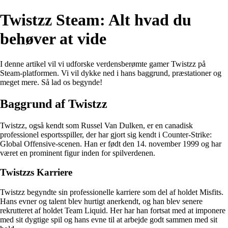
Twistzz Steam: Alt hvad du
behøver at vide
I denne artikel vil vi udforske verdensberømte gamer Twistzz på
Steam-platformen. Vi vil dykke ned i hans baggrund, præstationer og
meget mere. Så lad os begynde!
Baggrund af Twistzz
Twistzz, også kendt som Russel Van Dulken, er en canadisk
professionel esportsspiller, der har gjort sig kendt i Counter-Strike:
Global Offensive-scenen. Han er født den 14. november 1999 og har
været en prominent figur inden for spilverdenen.
Twistzzs Karriere
Twistzz begyndte sin professionelle karriere som del af holdet Misfits.
Hans evner og talent blev hurtigt anerkendt, og han blev senere
rekrutteret af holdet Team Liquid. Her har han fortsat med at imponere
med sit dygtige spil og hans evne til at arbejde godt sammen med sit