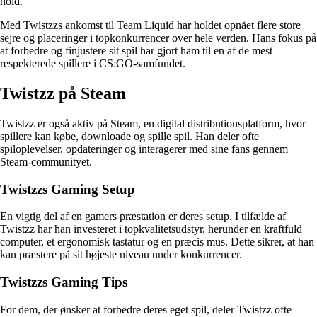
hold.
Med Twistzzs ankomst til Team Liquid har holdet opnået flere store
sejre og placeringer i topkonkurrencer over hele verden. Hans fokus på
at forbedre og finjustere sit spil har gjort ham til en af de mest
respekterede spillere i CS:GO-samfundet.
Twistzz på Steam
Twistzz er også aktiv på Steam, en digital distributionsplatform, hvor
spillere kan købe, downloade og spille spil. Han deler ofte
spiloplevelser, opdateringer og interagerer med sine fans gennem
Steam-communityet.
Twistzzs Gaming Setup
En vigtig del af en gamers præstation er deres setup. I tilfælde af
Twistzz har han investeret i topkvalitetsudstyr, herunder en kraftfuld
computer, et ergonomisk tastatur og en præcis mus. Dette sikrer, at han
kan præstere på sit højeste niveau under konkurrencer.
Twistzzs Gaming Tips
For dem, der ønsker at forbedre deres eget spil, deler Twistzz ofte