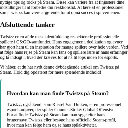
nyttige tips og tricks på Steam. Disse kan variere fra at finjustere dine
indstillinger til at forbedre din reaktionstid. At lære af en professionel
som Twistzz kan være afgørende for at opnå succes i spilverdenen.
Afsluttende tanker
Twistzz er en af de mest talentfulde og respekterede professionelle
spillere i CS:GO-samfundet. Hans engagement, dedikation og evner
har gjort ham til en inspiration for mange spillere over hele verden. Ved
at følge hans rejse på Steam kan fans og spillere lære af hans erfaringer
og få indsigt i, hvad der kræves for at nå til tops inden for esports.
Vi håber, at du har nydt denne dybdegående artikel om Twistzz på
Steam. Hold dig opdateret for mere spændende indhold!
Hvordan kan man finde Twistzz på Steam?
Twistzz, også kendt som Russel Van Dulken, er en professionel
esports-udøver, der spiller Counter-Strike: Global Offensive.
For at finde Twistzz på Steam kan man søge efter hans
brugernavn Twistzz eller besøge hans officielle Steam-profil,
hvor man kan følge ham og se hans spilaktiviteter.