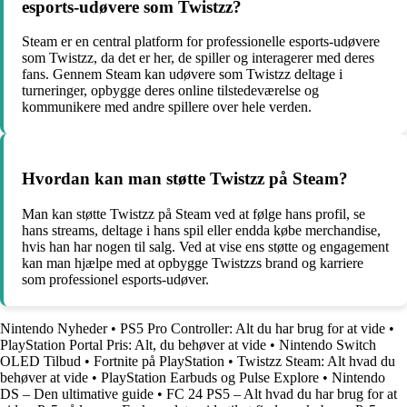
esports-udøvere som Twistzz?
Steam er en central platform for professionelle esports-udøvere
som Twistzz, da det er her, de spiller og interagerer med deres
fans. Gennem Steam kan udøvere som Twistzz deltage i
turneringer, opbygge deres online tilstedeværelse og
kommunikere med andre spillere over hele verden.
Hvordan kan man støtte Twistzz på Steam?
Man kan støtte Twistzz på Steam ved at følge hans profil, se
hans streams, deltage i hans spil eller endda købe merchandise,
hvis han har nogen til salg. Ved at vise ens støtte og engagement
kan man hjælpe med at opbygge Twistzzs brand og karriere
som professionel esports-udøver.
Nintendo Nyheder
•
PS5 Pro Controller: Alt du har brug for at vide
•
PlayStation Portal Pris: Alt, du behøver at vide
•
Nintendo Switch
OLED Tilbud
•
Fortnite på PlayStation
•
Twistzz Steam: Alt hvad du
behøver at vide
•
PlayStation Earbuds og Pulse Explore
•
Nintendo
DS – Den ultimative guide
•
FC 24 PS5 – Alt hvad du har brug for at