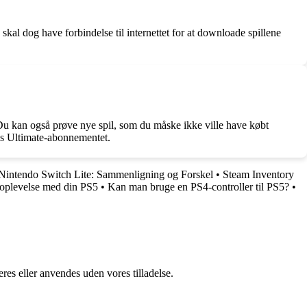
kal dog have forbindelse til internettet for at downloade spillene
 Du kan også prøve nye spil, som du måske ikke ville have købt
ss Ultimate-abonnementet.
Nintendo Switch Lite: Sammenligning og Forskel
•
Steam Inventory
 oplevelse med din PS5
•
Kan man bruge en PS4-controller til PS5?
•
res eller anvendes uden vores tilladelse.