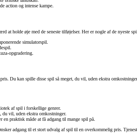
ke britiske landskab.
de action og intense kampe.
rd at holde øje med de seneste tilføjelser. Her er nogle af de nyeste spil
mponerende simulatorspil.
espil.
uza-opgradering.
ris. Du kan spille disse spil så meget, du vil, uden ekstra omkostninger
tek af spil i forskellige genrer.
t, du vil, uden ekstra omkostninger.
r en praktisk måde at få adgang til mange spil på.
er adgang til et stort udvalg af spil til en overkommelig pris. Tjeneste