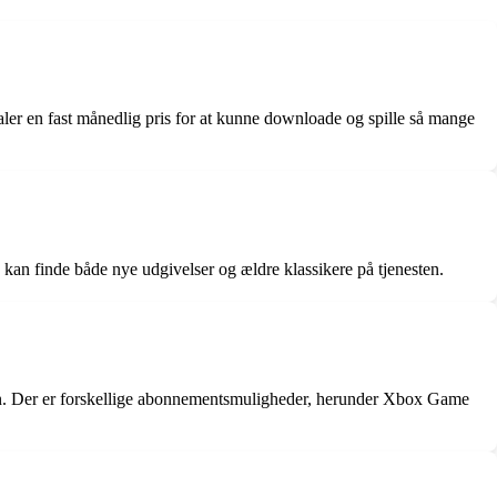
aler en fast månedlig pris for at kunne downloade og spille så mange
u kan finde både nye udgivelser og ældre klassikere på tjenesten.
fon. Der er forskellige abonnementsmuligheder, herunder Xbox Game