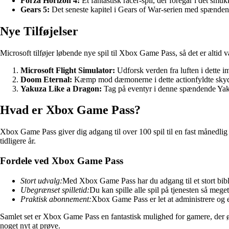
Forza Horizon 4:
Et fantastisk racer-spil, der foregår i det smuk
Gears 5:
Det seneste kapitel i Gears of War-serien med spænden
Nye Tilføjelser
Microsoft tilføjer løbende nye spil til Xbox Game Pass, så det er altid væ
Microsoft Flight Simulator:
Udforsk verden fra luften i dette i
Doom Eternal:
Kæmp mod dæmonerne i dette actionfyldte skyd
Yakuza Like a Dragon:
Tag på eventyr i denne spændende Yak
Hvad er Xbox Game Pass?
Xbox Game Pass giver dig adgang til over 100 spil til en fast månedlig p
tidligere år.
Fordele ved Xbox Game Pass
Stort udvalg:
Med Xbox Game Pass har du adgang til et stort biblio
Ubegrænset spilletid:
Du kan spille alle spil på tjenesten så mege
Praktisk abonnement:
Xbox Game Pass er let at administrere og e
Samlet set er Xbox Game Pass en fantastisk mulighed for gamere, der ønsk
noget nyt at prøve.