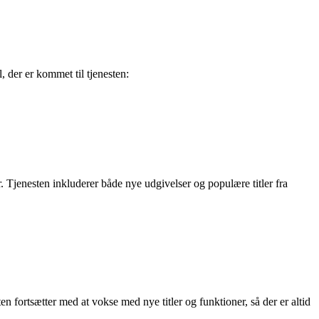
, der er kommet til tjenesten:
. Tjenesten inkluderer både nye udgivelser og populære titler fra
n fortsætter med at vokse med nye titler og funktioner, så der er altid