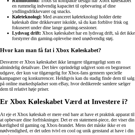
Rumindhold:
Trods sit kompakte design har Xbox køleskabet
en rummelig indvendig kapacitet til opbevaring af dine
yndlingsdrikkevarer og snacks.
Køleteknologi:
Med avanceret køleteknologi holder dette
køleskab dine drikkevarer iskolde, så du kan forblive frisk og
fokuseret under dine lange gaming-sessioner.
Lydsvag drift:
Xbox køleskabet har en lydsvag drift, så det ikke
forstyrrer din gaming-oplevelse med unødvendig støj.
Hvor kan man få fat i Xbox Køleskabet?
Desværre er Xbox køleskabet ikke længere tilgængeligt som en
almindelig detailvare. Det blev oprindeligt udgivet som en begrænset
udgave, der kun var tilgængelig for Xbox-fans gennem specielle
kampagner og konkurrencer. Heldigvis kan du stadig finde dem til salg
på online markedspladser som eBay, hvor dedikerede samlere sælger
dem til relativt høje priser.
Er Xbox Køleskabet Værd at Investere i?
At eje et Xbox køleskab er mere end bare at have et praktisk apparat til
at opbevare dine forfriskninger. Det er en statement-piece, der viser din
kærlighed til gaming og Xbox-brandet. Mens det måske ikke er en
nødvendighed, er det uden tvivl en cool og unik genstand at have i din