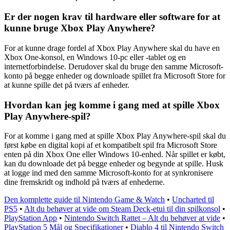
Er der nogen krav til hardware eller software for at
kunne bruge Xbox Play Anywhere?
For at kunne drage fordel af Xbox Play Anywhere skal du have en
Xbox One-konsol, en Windows 10-pc eller -tablet og en
internetforbindelse. Derudover skal du bruge den samme Microsoft-
konto på begge enheder og downloade spillet fra Microsoft Store for
at kunne spille det på tværs af enheder.
Hvordan kan jeg komme i gang med at spille Xbox
Play Anywhere-spil?
For at komme i gang med at spille Xbox Play Anywhere-spil skal du
først købe en digital kopi af et kompatibelt spil fra Microsoft Store
enten på din Xbox One eller Windows 10-enhed. Når spillet er købt,
kan du downloade det på begge enheder og begynde at spille. Husk
at logge ind med den samme Microsoft-konto for at synkronisere
dine fremskridt og indhold på tværs af enhederne.
Den komplette guide til Nintendo Game & Watch
•
Uncharted til
PS5
•
Alt du behøver at vide om Steam Deck-etui til din spilkonsol
•
PlayStation App
•
Nintendo Switch Rattet – Alt du behøver at vide
•
PlayStation 5 Mål og Specifikationer
•
Diablo 4 til Nintendo Switch