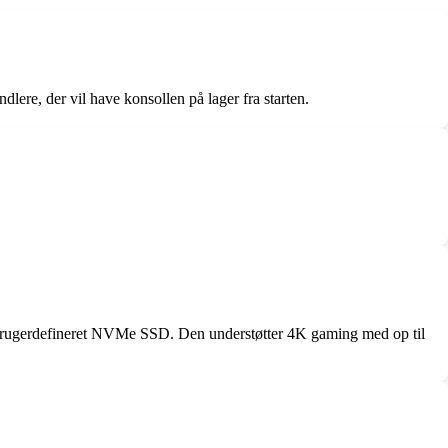
ere, der vil have konsollen på lager fra starten.
rugerdefineret NVMe SSD. Den understøtter 4K gaming med op til