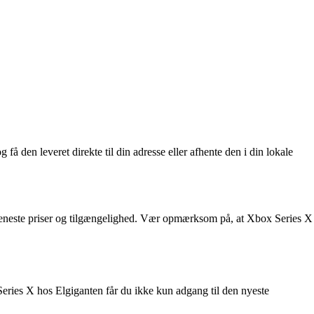
få den leveret direkte til din adresse eller afhente den i din lokale
seneste priser og tilgængelighed. Vær opmærksom på, at Xbox Series X
eries X hos Elgiganten får du ikke kun adgang til den nyeste