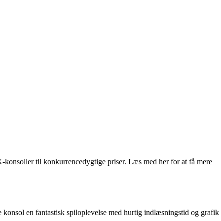
X-konsoller til konkurrencedygtige priser. Læs med her for at få mere
 konsol en fantastisk spiloplevelse med hurtig indlæsningstid og grafik