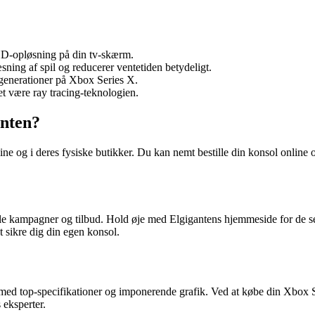
HD-opløsning på din tv-skærm.
ing af spil og reducerer ventetiden betydeligt.
-generationer på Xbox Series X.
t være ray tracing-teknologien.
anten?
e og i deres fysiske butikker. Du kan nemt bestille din konsol online og 
lle kampagner og tilbud. Hold øje med Elgigantens hjemmeside for de 
t sikre dig din egen konsol.
 med top-specifikationer og imponerende grafik. Ved at købe din Xbox S
 eksperter.