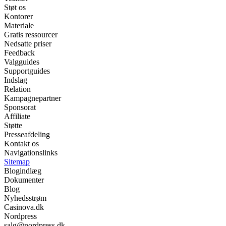
Støt os
Kontorer
Materiale
Gratis ressourcer
Nedsatte priser
Feedback
Valgguides
Supportguides
Indslag
Relation
Kampagnepartner
Sponsorat
Affiliate
Støtte
Presseafdeling
Kontakt os
Navigationslinks
Sitemap
Blogindlæg
Dokumenter
Blog
Nyhedsstrøm
Casinova.dk
Nordpress
salg@nordpress.dk