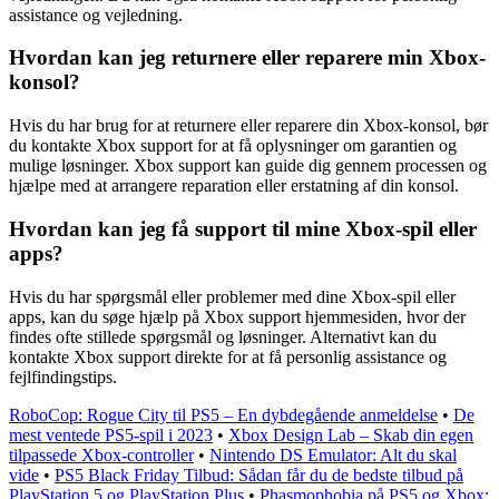
assistance og vejledning.
Hvordan kan jeg returnere eller reparere min Xbox-
konsol?
Hvis du har brug for at returnere eller reparere din Xbox-konsol, bør
du kontakte Xbox support for at få oplysninger om garantien og
mulige løsninger. Xbox support kan guide dig gennem processen og
hjælpe med at arrangere reparation eller erstatning af din konsol.
Hvordan kan jeg få support til mine Xbox-spil eller
apps?
Hvis du har spørgsmål eller problemer med dine Xbox-spil eller
apps, kan du søge hjælp på Xbox support hjemmesiden, hvor der
findes ofte stillede spørgsmål og løsninger. Alternativt kan du
kontakte Xbox support direkte for at få personlig assistance og
fejlfindingstips.
RoboCop: Rogue City til PS5 – En dybdegående anmeldelse
•
De
mest ventede PS5-spil i 2023
•
Xbox Design Lab – Skab din egen
tilpassede Xbox-controller
•
Nintendo DS Emulator: Alt du skal
vide
•
PS5 Black Friday Tilbud: Sådan får du de bedste tilbud på
PlayStation 5 og PlayStation Plus
•
Phasmophobia på PS5 og Xbox: