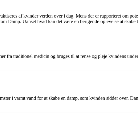
raktiseres af kvinder verden over i dag. Mens der er rapporteret om po
oni Damp. Uanset hvad kan det være en berigende oplevelse at skabe tid
r fra traditionel medicin og bruges til at rense og pleje kvindens und
omster i varmt vand for at skabe en damp, som kvinden sidder over. D