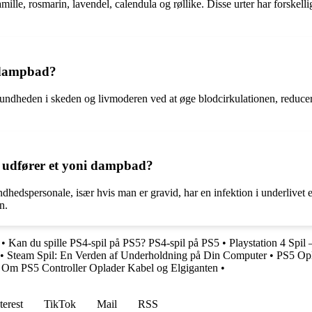
ille, rosmarin, lavendel, calendula og røllike. Disse urter har forskelli
i dampbad?
dheden i skeden og livmoderen ved at øge blodcirkulationen, reducere
n udfører et yoni dampbad?
dhedspersonale, især hvis man er gravid, har en infektion i underlivet e
n.
•
Kan du spille PS4-spil på PS5? PS4-spil på PS5
•
Playstation 4 Spil –
•
Steam Spil: En Verden af Underholdning på Din Computer
•
PS5 Opl
 Om PS5 Controller Oplader Kabel og Elgiganten
•
terest
TikTok
Mail
RSS