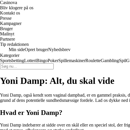
Casinova
Bliv klogere på os
Kontakt os
Presse
Kampagner
Bruger
Mailnyt
Partnere
Tip redaktionen
Min side
Opret bruger
Nyhedsbrev
Kategorier
Sportsbetting
Lotteri
Bingo
Poker
Spillemaskiner
Roulette
Gambling
Spil
G
Yoni Damp: Alt, du skal vide
Yoni Damp, også kendt som vaginal dampbad, er en gammel praksis, der
grund af dens potentielle sundhedsmæssige fordele. Lad os dykke ned i
Hvad er Yoni Damp?
Yoni Damp indebærer at sidde over en skål eller en speciel stol, der f