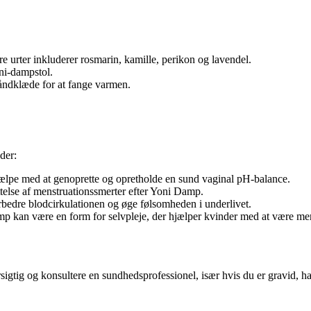
e urter inkluderer rosmarin, kamille, perikon og lavendel.
ni-dampstol.
håndklæde for at fange varmen.
der:
lpe med at genoprette og opretholde en sund vaginal pH-balance.
telse af menstruationssmerter efter Yoni Damp.
edre blodcirkulationen og øge følsomheden i underlivet.
p kan være en form for selvpleje, der hjælper kvinder med at være 
igtig og konsultere en sundhedsprofessionel, især hvis du er gravid, ha