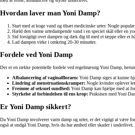
med at rense, afbalancere og styrke underlivet.
Hvordan laver man Yoni Damp?
Start med at koge vand og tilsæt medicinske urter. Nogle populær
Hæld den varme urtedampende vand i en speciel skål eller en yo
Sid forsigtigt over dampen og dæk dig til med et tæppe eller et 
Lad dampen virke i omkring 20-30 minutter.
Fordele ved Yoni Damp
Der er en række potentielle fordele ved regelmæssig Yoni Damp, herun
Afbalancering af vaginalfloraen:
Yoni Damp siges at kunne hjæ
Lindring af menstruationskramper:
Nogle kvinder oplever let
Fremme af seksuel sundhed:
Yoni Damp kan hjælpe med at forb
Styrkelse af forbindelsen til ens krop:
Praksisen med Yoni Dam
Er Yoni Damp sikkert?
Da Yoni Damp involverer varm damp og urter, er det vigtigt at være fors
også at undgå Yoni Damp, hvis du har ømhed eller skader i underlivet.