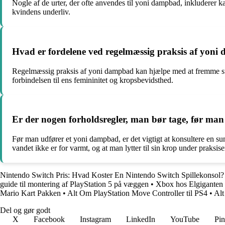
Nogle af de urter, der ofte anvendes til yoni dampbad, inkluderer kam
kvindens underliv.
Hvad er fordelene ved regelmæssig praksis af yon
Regelmæssig praksis af yoni dampbad kan hjælpe med at fremme sun
forbindelsen til ens femininitet og kropsbevidsthed.
Er der nogen forholdsregler, man bør tage, før ma
Før man udfører et yoni dampbad, er det vigtigt at konsultere en sun
vandet ikke er for varmt, og at man lytter til sin krop under praksise
Nintendo Switch Pris: Hvad Koster En Nintendo Switch Spillekonsol?
guide til montering af PlayStation 5 på væggen
•
Xbox hos Elgiganten
Mario Kart Pakken
•
Alt Om PlayStation Move Controller til PS4
•
Alt
Del og gør godt
X
Facebook
Instagram
LinkedIn
YouTube
Pin