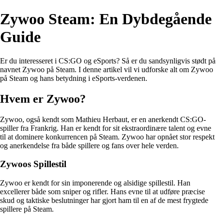
Zywoo Steam: En Dybdegående
Guide
Er du interesseret i CS:GO og eSports? Så er du sandsynligvis stødt på
navnet Zywoo på Steam. I denne artikel vil vi udforske alt om Zywoo
på Steam og hans betydning i eSports-verdenen.
Hvem er Zywoo?
Zywoo, også kendt som Mathieu Herbaut, er en anerkendt CS:GO-
spiller fra Frankrig. Han er kendt for sit ekstraordinære talent og evne
til at dominere konkurrencen på Steam. Zywoo har opnået stor respekt
og anerkendelse fra både spillere og fans over hele verden.
Zywoos Spillestil
Zywoo er kendt for sin imponerende og alsidige spillestil. Han
excellerer både som sniper og rifler. Hans evne til at udføre præcise
skud og taktiske beslutninger har gjort ham til en af de mest frygtede
spillere på Steam.