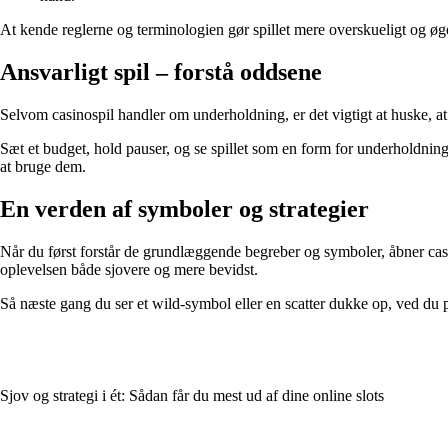
At kende reglerne og terminologien gør spillet mere overskueligt og øger 
Ansvarligt spil – forstå oddsene
Selvom casinospil handler om underholdning, er det vigtigt at huske, at h
Sæt et budget, hold pauser, og se spillet som en form for underholdning
at bruge dem.
En verden af symboler og strategier
Når du først forstår de grundlæggende begreber og symboler, åbner casi
oplevelsen både sjovere og mere bevidst.
Så næste gang du ser et wild-symbol eller en scatter dukke op, ved du p
Sjov og strategi i ét: Sådan får du mest ud af dine online slots