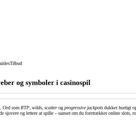
uides
Tilbud
eber og symboler i casinospil
og. Ord som
RTP
,
wilds
,
scatter
og
progressive jackpots
dukker hurtigt o
 sjovere og lettere at spille – uanset om du foretrækker online slots, ro