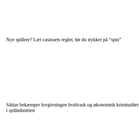
Nye spillere? Lær casinoets regler, før du trykker på “spin”
Sådan bekæmper lovgivningen hvidvask og økonomisk kriminalitet
i spilindustrien