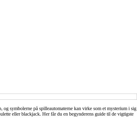
p, og symbolerne på spilleautomaterne kan virke som et mysterium i sig
ulette eller blackjack. Her får du en begynderens guide til de vigtigste