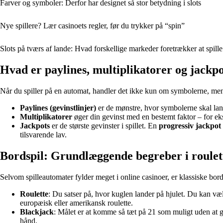
Farver og symboler: Derfor har designet så stor betydning i slots
Nye spillere? Lær casinoets regler, før du trykker på “spin”
Slots på tværs af lande: Hvad forskellige markeder foretrækker at spille
Hvad er paylines, multiplikatorer og jackp
Når du spiller på en automat, handler det ikke kun om symbolerne, me
Paylines (gevinstlinjer)
er de mønstre, hvor symbolerne skal lande
Multiplikatorer
øger din gevinst med en bestemt faktor – for ek
Jackpots
er de største gevinster i spillet. En
progressiv jackpot
tilsvarende lav.
Bordspil: Grundlæggende begreber i roulet
Selvom spilleautomater fylder meget i online casinoer, er klassiske bord
Roulette
: Du satser på, hvor kuglen lander på hjulet. Du kan v
europæisk eller amerikansk roulette.
Blackjack
: Målet er at komme så tæt på 21 som muligt uden at g
hånd.