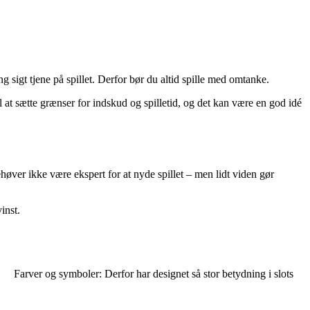
g sigt tjene på spillet. Derfor bør du altid spille med omtanke.
 at sætte grænser for indskud og spilletid, og det kan være en god idé
øver ikke være ekspert for at nyde spillet – men lidt viden gør
inst.
Farver og symboler: Derfor har designet så stor betydning i slots