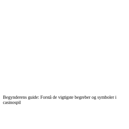
Begynderens guide: Forstå de vigtigste begreber og symboler i
casinospil