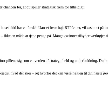
chancen for, at du spiller strategisk frem for tilfældigt.
uset altid har en fordel. Uanset hvor højt RTP’en er, vil casinoet på lan
 – ikke en måde at tjene penge på. Mange casinoer tilbyder værktøjer til
nospillene sig som en verden af strategi, held og underholdning. Du beh
ræcis, hvad der sker – og hvorfor det kan være nøglen til din næste gev