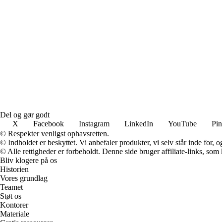
Del og gør godt
X
Facebook
Instagram
LinkedIn
YouTube
Pin
© Respekter venligst ophavsretten.
© Indholdet er beskyttet. Vi anbefaler produkter, vi selv står inde for
© Alle rettigheder er forbeholdt. Denne side bruger affiliate-links, som
Bliv klogere på os
Historien
Vores grundlag
Teamet
Støt os
Kontorer
Materiale