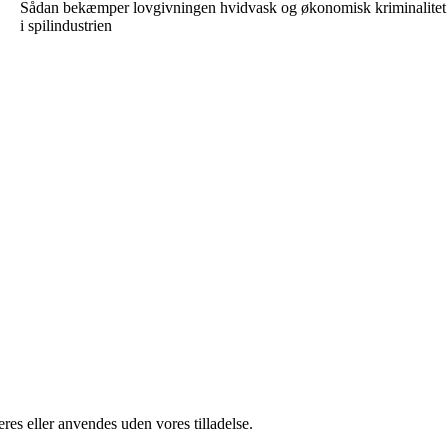
Sådan bekæmper lovgivningen hvidvask og økonomisk kriminalitet
i spilindustrien
res eller anvendes uden vores tilladelse.