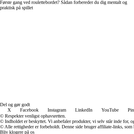
Første gang ved roulettebordet? Sådan forbereder du dig mentalt og
praktisk på spillet
Del og gør godt
X
Facebook
Instagram
LinkedIn
YouTube
Pin
© Respekter venligst ophavsretten.
© Indholdet er beskyttet. Vi anbefaler produkter, vi selv står inde for
© Alle rettigheder er forbeholdt. Denne side bruger affiliate-links, som
Bliv klogere på os