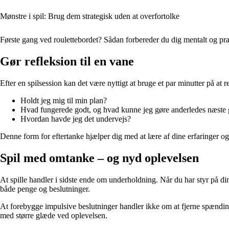
Mønstre i spil: Brug dem strategisk uden at overfortolke
Første gang ved roulettebordet? Sådan forbereder du dig mentalt og prak
Gør refleksion til en vane
Efter en spilsession kan det være nyttigt at bruge et par minutter på at r
Holdt jeg mig til min plan?
Hvad fungerede godt, og hvad kunne jeg gøre anderledes næste
Hvordan havde jeg det undervejs?
Denne form for eftertanke hjælper dig med at lære af dine erfaringer og 
Spil med omtanke – og nyd oplevelsen
At spille handler i sidste ende om underholdning. Når du har styr på di
både penge og beslutninger.
At forebygge impulsive beslutninger handler ikke om at fjerne spænding
med større glæde ved oplevelsen.