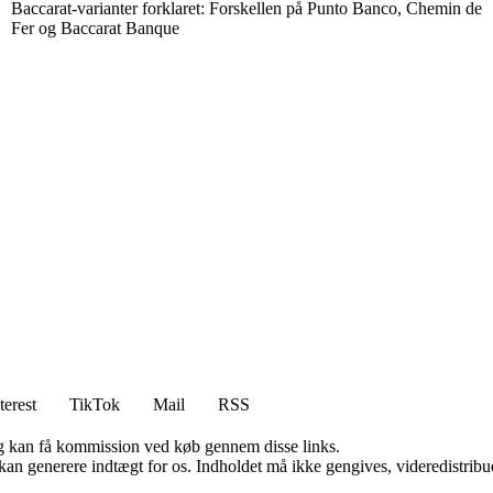
Baccarat-varianter forklaret: Forskellen på Punto Banco, Chemin de
Fer og Baccarat Banque
terest
TikTok
Mail
RSS
, og kan få kommission ved køb gennem disse links.
 kan generere indtægt for os. Indholdet må ikke gengives, videredistribue