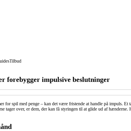
uides
Tilbud
der forebygger impulsive beslutninger
mer for spil med penge – kan det være fristende at handle på impuls. Et t
e tager over, er dem, der kan få styringen til at glide ud af hænderne.
hånd