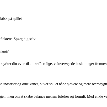
tisk på spillet
eflektere. Spørg dig selv:
 gang?
styrker din evne til at træffe rolige, velovervejede beslutninger fremove
ne indsatser og dine vaner, bliver spillet både sjovere og mere bæredygt
en, men om at skabe balance mellem følelser og fornuft. Med enkle vane