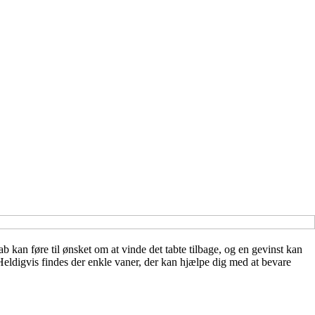
ab kan føre til ønsket om at vinde det tabte tilbage, og en gevinst kan
 Heldigvis findes der enkle vaner, der kan hjælpe dig med at bevare