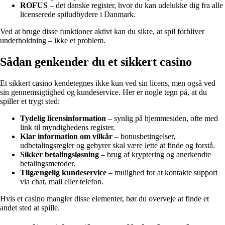
ROFUS
– det danske register, hvor du kan udelukke dig fra alle
licenserede spiludbydere i Danmark.
Ved at bruge disse funktioner aktivt kan du sikre, at spil forbliver
underholdning – ikke et problem.
Sådan genkender du et sikkert casino
Et sikkert casino kendetegnes ikke kun ved sin licens, men også ved
sin gennemsigtighed og kundeservice. Her er nogle tegn på, at du
spiller et trygt sted:
Tydelig licensinformation
– synlig på hjemmesiden, ofte med
link til myndighedens register.
Klar information om vilkår
– bonusbetingelser,
udbetalingsregler og gebyrer skal være lette at finde og forstå.
Sikker betalingsløsning
– brug af kryptering og anerkendte
betalingsmetoder.
Tilgængelig kundeservice
– mulighed for at kontakte support
via chat, mail eller telefon.
Hvis et casino mangler disse elementer, bør du overveje at finde et
andet sted at spille.