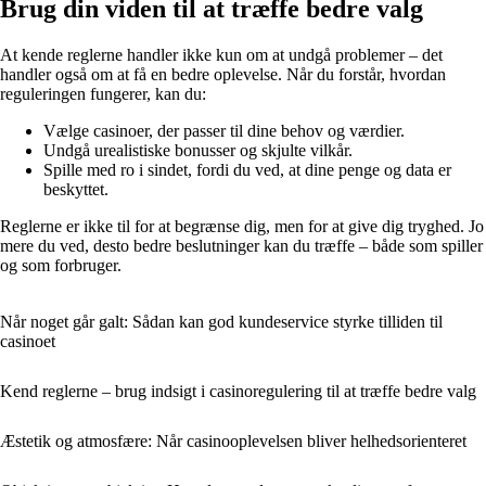
Brug din viden til at træffe bedre valg
At kende reglerne handler ikke kun om at undgå problemer – det
handler også om at få en bedre oplevelse. Når du forstår, hvordan
reguleringen fungerer, kan du:
Vælge casinoer, der passer til dine behov og værdier.
Undgå urealistiske bonusser og skjulte vilkår.
Spille med ro i sindet, fordi du ved, at dine penge og data er
beskyttet.
Reglerne er ikke til for at begrænse dig, men for at give dig tryghed. Jo
mere du ved, desto bedre beslutninger kan du træffe – både som spiller
og som forbruger.
Når noget går galt: Sådan kan god kundeservice styrke tilliden til
casinoet
Kend reglerne – brug indsigt i casinoregulering til at træffe bedre valg
Æstetik og atmosfære: Når casinooplevelsen bliver helhedsorienteret