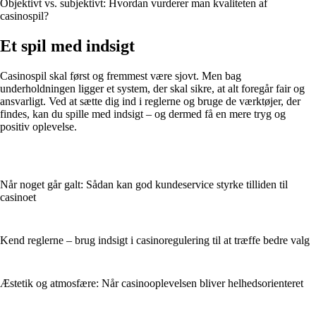
Objektivt vs. subjektivt: Hvordan vurderer man kvaliteten af
casinospil?
Et spil med indsigt
Casinospil skal først og fremmest være sjovt. Men bag
underholdningen ligger et system, der skal sikre, at alt foregår fair og
ansvarligt. Ved at sætte dig ind i reglerne og bruge de værktøjer, der
findes, kan du spille med indsigt – og dermed få en mere tryg og
positiv oplevelse.
Når noget går galt: Sådan kan god kundeservice styrke tilliden til
casinoet
Kend reglerne – brug indsigt i casinoregulering til at træffe bedre valg
Æstetik og atmosfære: Når casinooplevelsen bliver helhedsorienteret