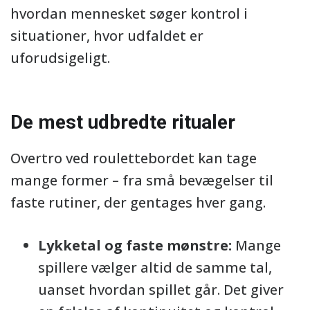
hvordan mennesket søger kontrol i
situationer, hvor udfaldet er
uforudsigeligt.
De mest udbredte ritualer
Overtro ved roulettebordet kan tage
mange former – fra små bevægelser til
faste rutiner, der gentages hver gang.
Lykketal og faste mønstre:
Mange
spillere vælger altid de samme tal,
uanset hvordan spillet går. Det giver