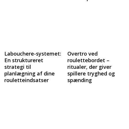
Labouchere-systemet:
Overtro ved
En struktureret
roulettebordet –
strategi til
ritualer, der giver
planlægning af dine
spillere tryghed og
rouletteindsatser
spænding