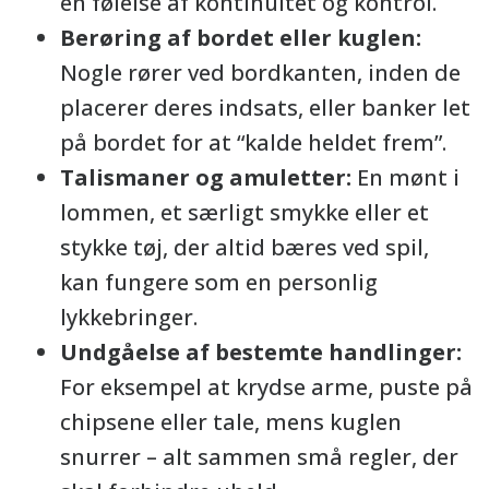
en følelse af kontinuitet og kontrol.
Berøring af bordet eller kuglen:
Nogle rører ved bordkanten, inden de
placerer deres indsats, eller banker let
på bordet for at “kalde heldet frem”.
Talismaner og amuletter:
En mønt i
lommen, et særligt smykke eller et
stykke tøj, der altid bæres ved spil,
kan fungere som en personlig
lykkebringer.
Undgåelse af bestemte handlinger:
For eksempel at krydse arme, puste på
chipsene eller tale, mens kuglen
snurrer – alt sammen små regler, der