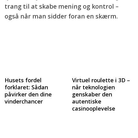
trang til at skabe mening og kontrol –
også når man sidder foran en skærm.
Husets fordel
Virtuel roulette i 3D –
forklaret: Sådan
når teknologien
påvirker den dine
genskaber den
vinderchancer
autentiske
casinooplevelse