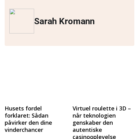
Sarah Kromann
Husets fordel
Virtuel roulette i 3D –
forklaret: Sådan
når teknologien
påvirker den dine
genskaber den
vinderchancer
autentiske
casinooplevelse