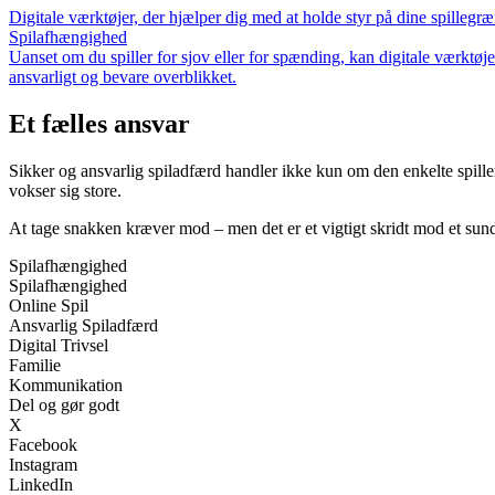
Digitale værktøjer, der hjælper dig med at holde styr på dine spillegr
Spilafhængighed
Uanset om du spiller for sjov eller for spænding, kan digitale værktøj
ansvarligt og bevare overblikket.
Et fælles ansvar
Sikker og ansvarlig spiladfærd handler ikke kun om den enkelte spiller
vokser sig store.
At tage snakken kræver mod – men det er et vigtigt skridt mod et sunder
Spilafhængighed
Spilafhængighed
Online Spil
Ansvarlig Spiladfærd
Digital Trivsel
Familie
Kommunikation
Del og gør godt
X
Facebook
Instagram
LinkedIn