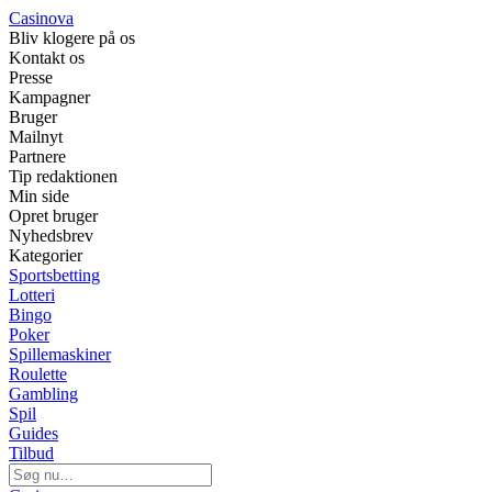
Casinova
Bliv klogere på os
Kontakt os
Presse
Kampagner
Bruger
Mailnyt
Partnere
Tip redaktionen
Min side
Opret bruger
Nyhedsbrev
Kategorier
Sportsbetting
Lotteri
Bingo
Poker
Spillemaskiner
Roulette
Gambling
Spil
Guides
Tilbud