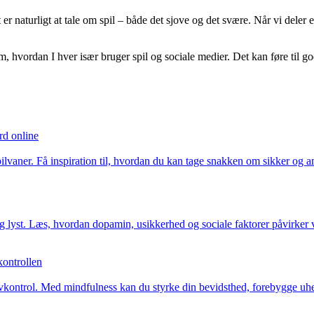
er naturligt at tale om spil – både det sjove og det svære. Når vi deler erf
m, hvordan I hver især bruger spil og sociale medier. Det kan føre til go
rd online
lvaner. Få inspiration til, hvordan du kan tage snakken om sikker og ans
lyst. Læs, hvordan dopamin, usikkerhed og sociale faktorer påvirker vo
kontrollen
vkontrol. Med mindfulness kan du styrke din bevidsthed, forebygge uhe