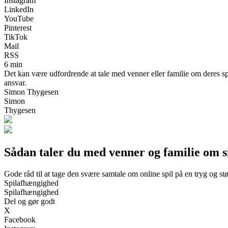
Instagram
LinkedIn
YouTube
Pinterest
TikTok
Mail
RSS
6 min
Det kan være udfordrende at tale med venner eller familie om deres spi
ansvar.
Simon Thygesen
Simon
Thygesen
Sådan taler du med venner og familie om s
Gode råd til at tage den svære samtale om online spil på en tryg og s
Spilafhængighed
Spilafhængighed
Del og gør godt
X
Facebook