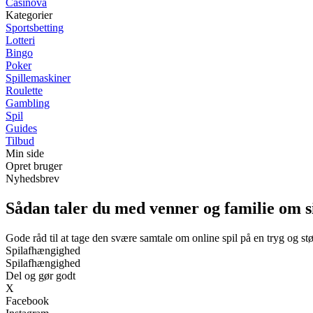
Casinova
Kategorier
Sportsbetting
Lotteri
Bingo
Poker
Spillemaskiner
Roulette
Gambling
Spil
Guides
Tilbud
Min side
Opret bruger
Nyhedsbrev
Sådan taler du med venner og familie om s
Gode råd til at tage den svære samtale om online spil på en tryg og s
Spilafhængighed
Spilafhængighed
Del og gør godt
X
Facebook