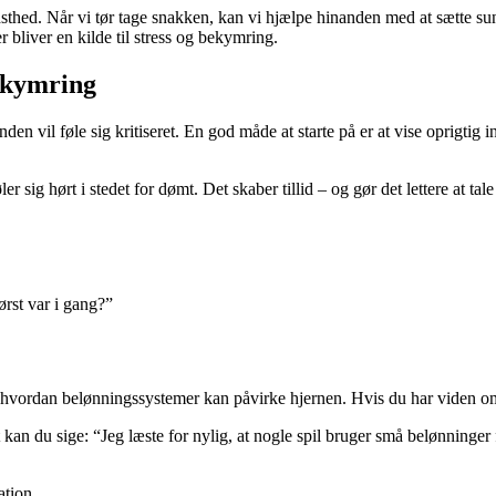
dsthed. Når vi tør tage snakken, kan vi hjælpe hinanden med at sætte s
 bliver en kilde til stress og bekymring.
ekymring
den vil føle sig kritiseret. En god måde at starte på er at vise oprigtig i
sig hørt i stedet for dømt. Det skaber tillid – og gør det lettere at tale
ørst var i gang?”
ller hvordan belønningssystemer kan påvirke hjernen. Hvis du har viden o
du sige: “Jeg læste for nylig, at nogle spil bruger små belønninger for a
ation.